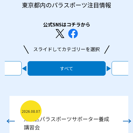
東京都内のパラスポーツ注目情報
公式SNSはコチラから
スライドしてカテゴリーを選択
すべて
など
2026.07.31
2026.08.07
2026.08.05
←
→
第20回全日本ブラインドダンス選手
荒川区パラスポーツサポーター養成
柔らかいボールを使用した 風船バレ
→
権
講習会
ー・ボウリング・車いす・サッカ