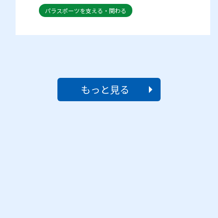
ー・テニス 体験会・練習会（9月6
大会・イベント事業・取組/施設など
パラスポーツを支える・関わる
日 江東区）
パラスポーツをする・はじめる
もっと見る