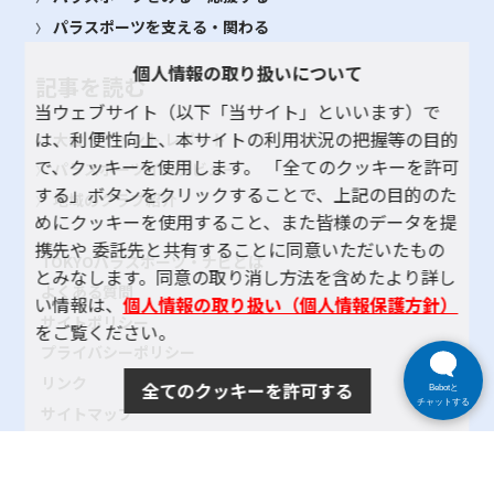
パラスポーツを支える・関わる
個人情報の取り扱いについて
記事を読む
当ウェブサイト（以下「当サイト」といいます）で
は、利便性向上、本サイトの利用状況の把握等の目的
大会・イベント レポート
で、クッキーを使用します。 「全てのクッキーを許可
パラスポーツインタビュー
する」ボタンをクリックすることで、上記の目的のた
地域のクラブ紹介
めにクッキーを使用すること、また皆様のデータを提
携先や 委託先と共有することに同意いただいたもの
TOKYOパラスポーツ・ナビとは
とみなします。同意の取り消し方法を含めたより詳し
よくある質問
い情報は、
個人情報の取り扱い（個人情報保護方針）
サイトポリシー
をご覧ください。
プライバシーポリシー
リンク
全てのクッキーを許可する
Bebotと
チャットする
サイトマップ
お問い合わせ
SNSアカウントポリシー