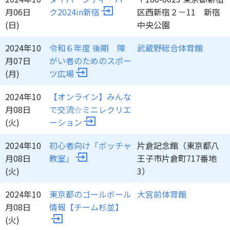
月06日
ク2024in新宿
区西新宿２－11 新宿
(日)
中央公園
2024年10
令和６年度 後期 障
武蔵野総合体育館
月07日
がい者のためのスポー
(月)
ツ広場
2024年10
【オンライン】みんな
月08日
で交流☆ミニレクリエ
(火)
ーション
2024年10
初心者向け「ボッチャ
片倉記念館（東京都八
月08日
教室」
王子市片倉町717番地
(火)
3）
2024年10
東京都のゴールボール
大宮前体育館
月08日
情報【チーム杉並】
(火)