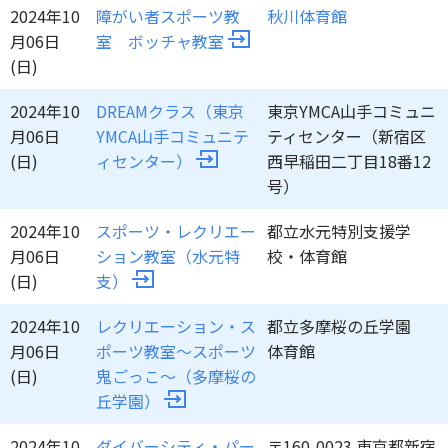
2024年10
障がい者スポーツ教
秋川体育館
月06日
室 ボッチャ教室
(日)
2024年10
DREAMクラス（東京
東京YMCA山手コミュニ
月06日
YMCA山手コミュニテ
ティセンター（新宿区
(日)
ィセンター）
西早稲田二丁目18番12
号）
2024年10
スポーツ・レクリエー
都立水元特別支援学
月06日
ション教室（水元特
校・体育館
(日)
支）
2024年10
レクリエーション・ス
都立多摩桜の丘学園
月06日
ポーツ教室～スポーツ
体育館
(日)
鬼ごっこ～（多摩桜の
丘学園）
2024年10
ダイバーシティ・パー
〒160-0023 東京都新宿