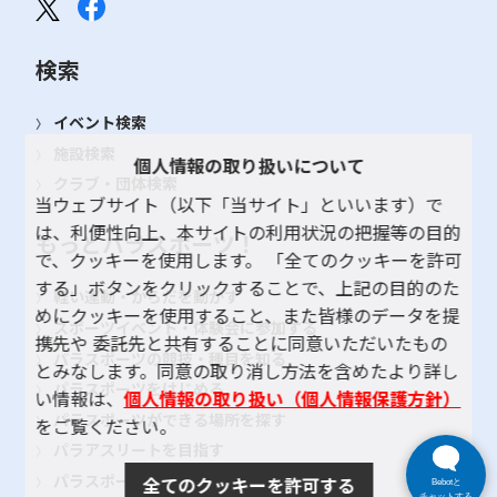
検索
イベント検索
施設検索
個人情報の取り扱いについて
クラブ・団体検索
当ウェブサイト（以下「当サイト」といいます）で
は、利便性向上、本サイトの利用状況の把握等の目的
もっとパラスポーツ！
で、クッキーを使用します。 「全てのクッキーを許可
する」ボタンをクリックすることで、上記の目的のた
軽い運動・からだを動かす
めにクッキーを使用すること、また皆様のデータを提
スポーツイベント・体験会に参加する
携先や 委託先と共有することに同意いただいたもの
パラスポーツの競技・種目を知る
とみなします。同意の取り消し方法を含めたより詳し
パラスポーツをはじめる
い情報は、
個人情報の取り扱い（個人情報保護方針）
パラスポーツができる場所を探す
をご覧ください。
パラアスリートを目指す
パラスポーツの大会に出る
全てのクッキーを許可する
Bebotと
チャットする