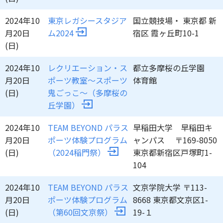
2024年10
東京レガシースタジア
国立競技場・ 東京都 新
月20日
ム2024
宿区 霞ヶ丘町10-1
(日)
2024年10
レクリエーション・ス
都立多摩桜の丘学園
月20日
ポーツ教室～スポーツ
体育館
(日)
鬼ごっこ～（多摩桜の
丘学園）
2024年10
TEAM BEYOND パラス
早稲田大学 早稲田キ
月20日
ポーツ体験プログラム
ャンパス 〒169-8050
(日)
（2024稲門祭）
東京都新宿区戸塚町1-
104
2024年10
TEAM BEYOND パラス
文京学院大学 〒113-
月20日
ポーツ体験プログラム
8668 東京都文京区1-
(日)
（第60回文京祭）
19-１