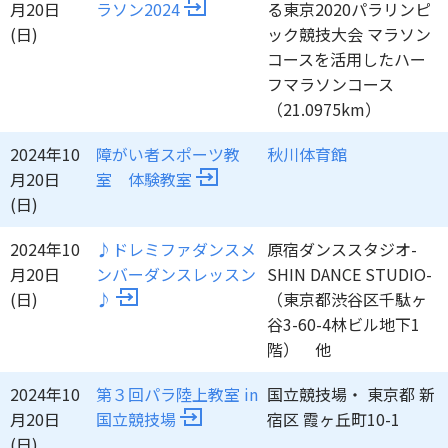
月20日
ラソン2024
る東京2020パラリンピ
(日)
ック競技大会 マラソン
コースを活用したハー
フマラソンコース
（21.0975km）
2024年10
障がい者スポーツ教
秋川体育館
月20日
室 体験教室
(日)
2024年10
♪ドレミファダンスメ
原宿ダンススタジオ-
月20日
ンバーダンスレッスン
SHIN DANCE STUDIO-
(日)
♪
（東京都渋谷区千駄ヶ
谷3-60-4林ビル地下1
階） 他
2024年10
第３回パラ陸上教室 in
国立競技場・ 東京都 新
月20日
国立競技場
宿区 霞ヶ丘町10-1
(日)