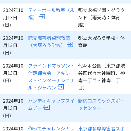
2024年10
ティーボール教室（永
都立永福学園・グラウ
月13日
福）
ンド（雨天時：体育
(日)
館）
2024年10
聴覚障害者卓球教室
都立大塚ろう学校・体
月13日
（大塚ろう学校）
育館
(日)
2024年10
ブラインドマラソン・
代々木公園（東京都渋
月13日
伴走練習会 アキレ
谷区代々木神園町、神
(日)
ス・インターナショナ
南一丁目・神南二丁
ル・ジャパン
目）
2024年10
ハンディキャップスイ
新宿コズミックスポー
月13日
ムデー
ツセンター
(日)
2024年10
作ってチャレンジ！レ
東京都多摩障害者スポ