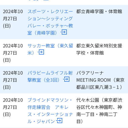
2024年10
スポーツ・レクリエー
都立青峰学園・体育館
月27日
ション～シッティング
(日)
バレー・ボッチャ～教
室（青峰学園）
2024年10
サッカー教室（東久留
都立東久留米特別支援
月27日
米）
学校・体育館
(日)
2024年10
パラビームライフル射
パラアリーナ
月27日
撃教室（全3回）
MEETING ROOM（東京
(日)
都品川区東八潮３−１）
2024年10
ブラインドマラソン・
代々木公園（東京都渋
月27日
伴走練習会 アキレ
谷区代々木神園町、神
(日)
ス・インターナショナ
南一丁目・神南二丁
ル・ジャパン
目）