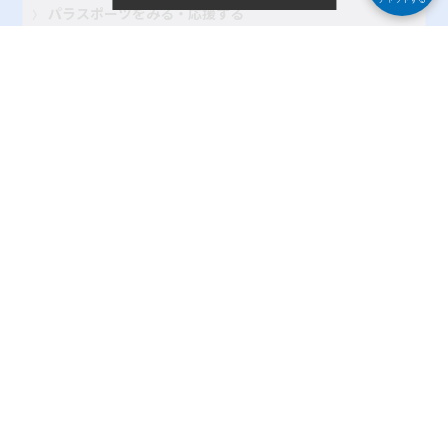
パラスポーツをみる・応援する
パラスポーツを支える・関わる
記事を読む
大会・イベント レポート
パラスポーツインタビュー
地域のクラブ紹介
TOKYOパラスポーツ・ナビとは
よくある質問
サイトポリシー
プライバシーポリシー
リンク
サイトマップ
お問い合わせ
SNSアカウントポリシー