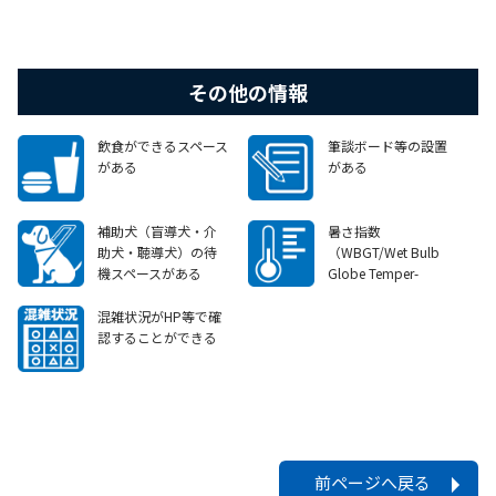
その他の情報
飲食ができるスペース
筆談ボード等の設置
がある
がある
補助犬（盲導犬・介
暑さ指数
助犬・聴導犬）の待
（WBGT/Wet Bulb
機スペースがある
Globe Temper-
ature）等を掲示して
いる
混雑状況がHP等で確
認することができる
前ページへ戻る