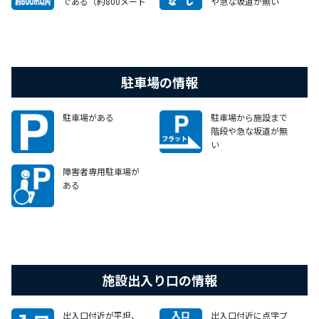
である（約800メート
や急な坂道が無い
ル以内）
詳細は当センターHP
をご確認ください。
駐車場の情報
駐車場がある
駐車場から施設まで
階段や急な坂道が無
い
障害者専用駐車場が
ある
施設出入り口の情報
出入口付近が平坦、
出入口付近に点字ブ