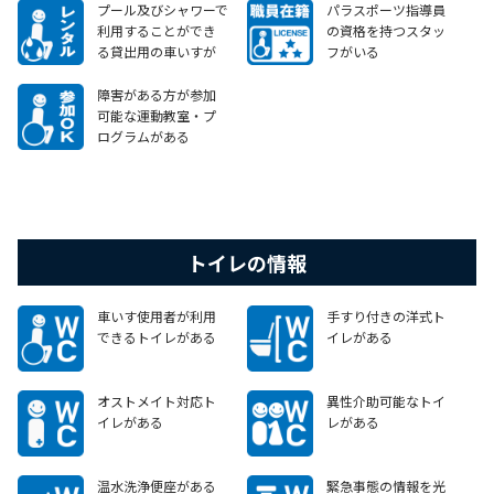
らのニーズに対して相
のニーズに対して相談
プール及びシャワーで
パラスポーツ指導員
談等に応じることが
等に応じることがで
利用することができ
の資格を持つスタッ
できる
きる
る貸出用の車いすが
フがいる
ある
障害がある方が参加
可能な運動教室・プ
ログラムがある
トイレの情報
車いす使用者が利用
手すり付きの洋式ト
できるトイレがある
イレがある
オストメイト対応ト
異性介助可能なトイ
イレがある
レがある
温水洗浄便座がある
緊急事態の情報を光