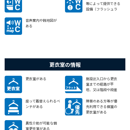
等によって提供できる
設備（フラッシュラ
イト等）がある
音声案内や蝕地図が
ある
更衣室の情報
更衣室がある
施設出入口から更衣
室までの経路が平
坦、又は階段や段差
がある場合でも、車
いすで移動可能なエ
座って着替えられるベ
障害のある方等が優
レベーターやスロープ
ンチがある
先利用できる個室の
等がある
更衣室がある
異性介助が可能な個
室更衣室がある