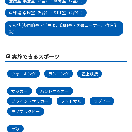
会議室(集会室（3室）・研修室（2室）)
卓球場(卓球室（5台）・STT室（2台）)
その他(多目的室・洋弓場、印刷室・図書コーナー、宿泊施
設)
実施できるスポーツ
ウォーキング
ランニング
陸上競技
サッカー
ハンドサッカー
ブラインドサッカー
フットサル
ラグビー
車いすラグビー
卓球