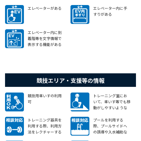
エレベーターがある
エレベーター内に手
すりがある
エレベーター内に到
着階等を文字情報で
表示する機能がある
競技エリア・支援等の情報
競技用車いすの利用
トレーニング室にお
可
いて、車いす等でも移
動がしやすいような
動線が確保されてい
る
トレーニング器具を
プールを利用する
利用する際、利用方
際、プールサイドへ
法をレクチャーする
の誘導や入水補助な
など、障害のある方か
ど、障害のある方から