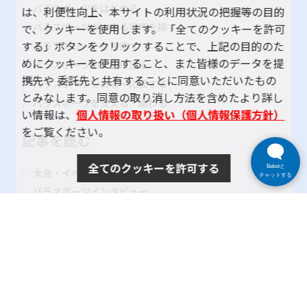
パラスポーツをはじめる
は、利便性向上、本サイトの利用状況の把握等の目的
パラスポーツができる場所を探す
で、クッキーを使用します。 「全てのクッキーを許可
する」ボタンをクリックすることで、上記の目的のた
パラアスリートを目指す
めにクッキーを使用すること、また皆様のデータを提
パラスポーツの大会に出る
携先や 委託先と共有することに同意いただいたもの
パラスポーツをみる・応援する
とみなします。同意の取り消し方法を含めたより詳し
パラスポーツを支える・関わる
い情報は、
個人情報の取り扱い（個人情報保護方針）
をご覧ください。
記事を読む
全てのクッキーを許可する
Bebotと
大会・イベント レポート
チャットする
パラスポーツインタビュー
地域のクラブ紹介
TOKYOパラスポーツ・ナビとは
よくある質問
サイトポリシー
プライバシーポリシー