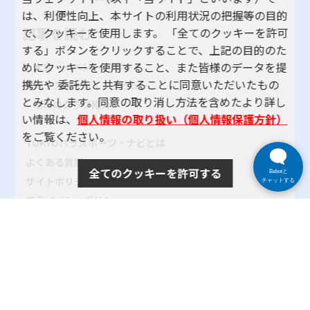
は、利便性向上、本サイトの利用状況の把握等の目的
記事を読む
で、クッキーを使用します。 「全てのクッキーを許可
する」ボタンをクリックすることで、上記の目的のた
めにクッキーを使用すること、また皆様のデータを提
大会・イベント レポート
携先や 委託先と共有することに同意いただいたもの
パラスポーツインタビュー
とみなします。同意の取り消し方法を含めたより詳し
地域のクラブ紹介
い情報は、
個人情報の取り扱い（個人情報保護方針）
をご覧ください。
TOKYOパラスポーツ・ナビとは
よくある質問
全てのクッキーを許可する
Bebotと
サイトポリシー
チャットする
プライバシーポリシー
リンク
サイトマップ
お問い合わせ
SNSアカウントポリシー
使い方ヘルプ