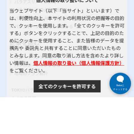
個人情報の取り扱いについて
パラアスリートを目指す
パラスポーツの大会に出る
当ウェブサイト（以下「当サイト」といいます）で
は、利便性向上、本サイトの利用状況の把握等の目的
パラスポーツをみる・応援する
で、クッキーを使用します。 「全てのクッキーを許可
パラスポーツを支える・関わる
する」ボタンをクリックすることで、上記の目的のた
めにクッキーを使用すること、また皆様のデータを提
記事を読む
携先や 委託先と共有することに同意いただいたもの
とみなします。同意の取り消し方法を含めたより詳し
大会・イベント レポート
い情報は、
個人情報の取り扱い（個人情報保護方針）
パラスポーツインタビュー
をご覧ください。
地域のクラブ紹介
全てのクッキーを許可する
Bebotと
TOKYOパラスポーツ・ナビとは
チャットする
よくある質問
サイトポリシー
プライバシーポリシー
リンク
サイトマップ