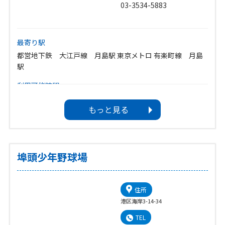
03-3534-5883
最寄り駅
都営地下鉄 大江戸線 月島駅 東京メトロ 有楽町線 月島
駅
利用可能時間
午前7時〜午後9時30分 但し、
もっと見る
【温水プール】午前7時〜午後9時30分
【武道場・会議室】午前9時〜午後9時
区分終了後30分の延長利用可能
休館日
埠頭少年野球場
年末年始（12月28日〜1月4日）
臨時（かん水及び施設設備の保守点検等）
住所
港区海岸3-14-34
TEL