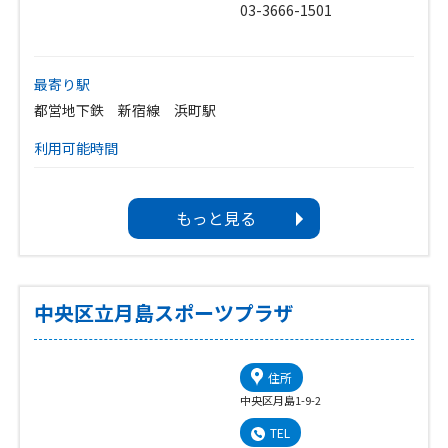
03-3666-1501
最寄り駅
都営地下鉄 新宿線 浜町駅
利用可能時間
温水プール、トレーニング室、ゴルフ練習場は、午前7時〜
午後9時30分
もっと見る
その他の施設は、午前9時〜午後9時30分
休館日
第3月曜日（第3月曜日が祝日の場合は翌日）
年末年始（12月28日〜1月4日）
中央区立月島スポーツプラザ
住所
中央区月島1-9-2
TEL