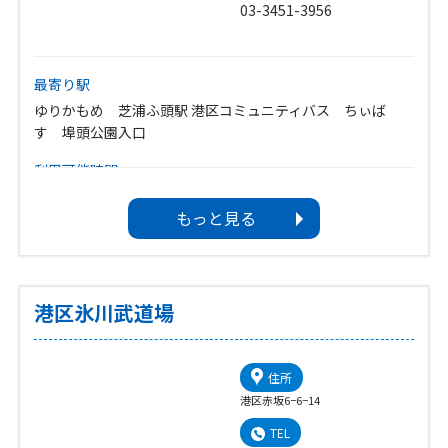
03-3451-3956
最寄り駅
ゆりかもめ 芝浦ふ頭駅 港区コミュニティバス ちぃば
す 埠頭公園入口
利用可能時間
8:00〜20:00 ※時期により変わります。
もっと見る
休館日
12月31日〜1月3日
港区氷川武道場
住所
港区赤坂6−6−14
TEL