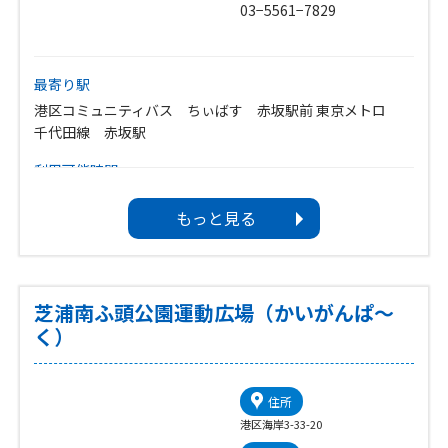
03−5561−7829
最寄り駅
港区コミュニティバス ちぃばす 赤坂駅前 東京メトロ
千代田線 赤坂駅
利用可能時間
9:00〜21:00 ※曜日及び利用方法により変わります。
もっと見る
休館日
月曜日、12月31日〜1月3日
芝浦南ふ頭公園運動広場（かいがんぱ〜
く）
住所
港区海岸3-33-20