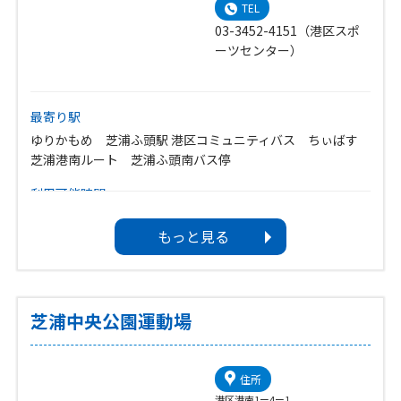
TEL
03-3452-4151（港区スポ
ーツセンター）
最寄り駅
ゆりかもめ 芝浦ふ頭駅 港区コミュニティバス ちぃばす
芝浦港南ルート 芝浦ふ頭南バス停
利用可能時間
8：00～19：00 ※時期により変わります。
もっと見る
休館日
12月31日～1月3日
芝浦中央公園運動場
住所
港区港南1ー4ー1