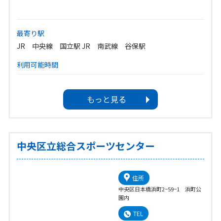
最寄り駅
JR 中央線 国立駅 JR 南武線 谷保駅
利用可能時間
開館時間･･･9:00～21:00
施設終了時間は、各施設ごとによって異なりますのでお問い
もっと見る
合わせください。
休館日
1.毎週水曜日(その日が祝日の場合は翌日)
中央区立総合スポーツセンター
2.祝日の翌日(その日が土曜日、日曜日の場合は開館)
3.その他、臨時休館日
4.年末年始(12/29～1/3)
住所
中央区日本橋浜町2−59−1 浜町公
園内
TEL