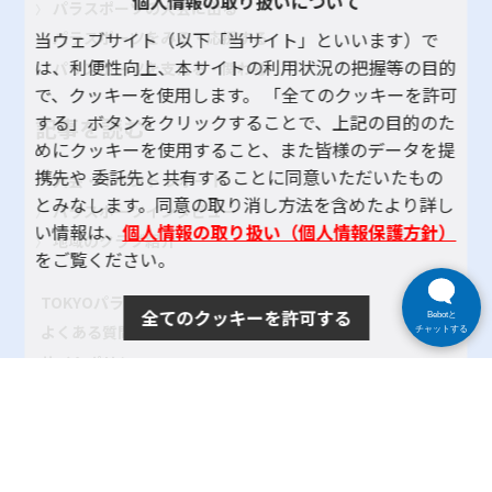
個人情報の取り扱いについて
パラスポーツの大会に出る
当ウェブサイト（以下「当サイト」といいます）で
パラスポーツをみる・応援する
は、利便性向上、本サイトの利用状況の把握等の目的
パラスポーツを支える・関わる
で、クッキーを使用します。 「全てのクッキーを許可
する」ボタンをクリックすることで、上記の目的のた
記事を読む
めにクッキーを使用すること、また皆様のデータを提
携先や 委託先と共有することに同意いただいたもの
大会・イベント レポート
とみなします。同意の取り消し方法を含めたより詳し
パラスポーツインタビュー
い情報は、
個人情報の取り扱い（個人情報保護方針）
地域のクラブ紹介
をご覧ください。
TOKYOパラスポーツ・ナビとは
全てのクッキーを許可する
Bebotと
よくある質問
チャットする
サイトポリシー
プライバシーポリシー
リンク
サイトマップ
お問い合わせ