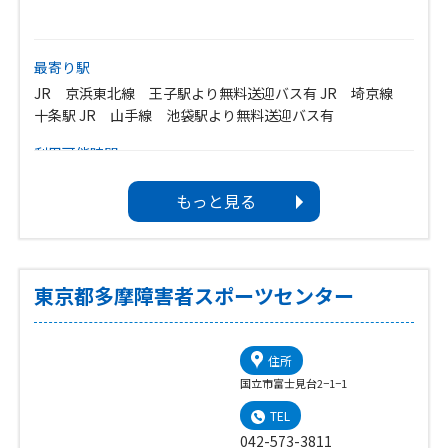
最寄り駅
JR 京浜東北線 王子駅より無料送迎バス有 JR 埼京線
十条駅 JR 山手線 池袋駅より無料送迎バス有
利用可能時間
開館時間…9:00〜21:00
もっと見る
施設終了時間は、各施設ごとによって異なりますのでお問い
合わせください。
休館日
1.毎週水曜日(その日が祝日の場合は翌日)
東京都多摩障害者スポーツセンター
2.祝日の翌日(その日が土、日曜日の場合は開館)
3.その他、臨時休館日
4.年末年始(12/29〜1/3)
住所
国立市富士見台2−1−1
TEL
042-573-3811