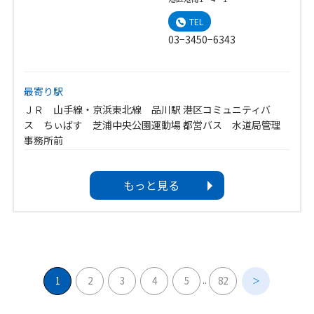
TEL
03−3450−6343
最寄り駅
ＪＲ 山手線・京浜東北線 品川駅 港区コミュニティバ
ス ちぃばす 芝浦中央公園運動場 都営バス 水道局管理
事務所前
利用可能時間
もっと見る
8：00～21：00
休館日
12月31日～1月3日
1
2
3
4
5
82
..
＞