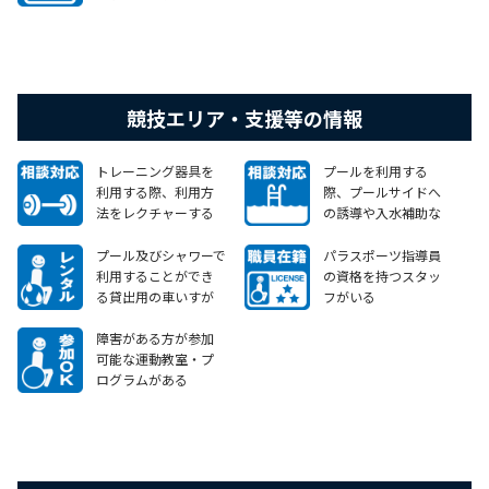
競技エリア・支援等の情報
トレーニング器具を
プールを利用する
利用する際、利用方
際、プールサイドへ
法をレクチャーする
の誘導や入水補助な
など、障害のある方か
ど、障害のある方から
らのニーズに対して相
のニーズに対して相談
プール及びシャワーで
パラスポーツ指導員
談等に応じることが
等に応じることがで
利用することができ
の資格を持つスタッ
できる
きる
る貸出用の車いすが
フがいる
ある
障害がある方が参加
可能な運動教室・プ
ログラムがある