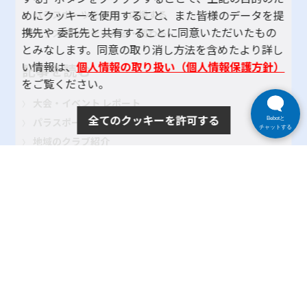
めにクッキーを使用すること、また皆様のデータを提
パラスポーツをみる・応援する
携先や 委託先と共有することに同意いただいたもの
パラスポーツを支える・関わる
とみなします。同意の取り消し方法を含めたより詳し
い情報は、
個人情報の取り扱い（個人情報保護方針）
記事を読む
をご覧ください。
大会・イベント レポート
全てのクッキーを許可する
パラスポーツインタビュー
Bebotと
チャットする
地域のクラブ紹介
TOKYOパラスポーツ・ナビとは
よくある質問
サイトポリシー
プライバシーポリシー
リンク
サイトマップ
お問い合わせ