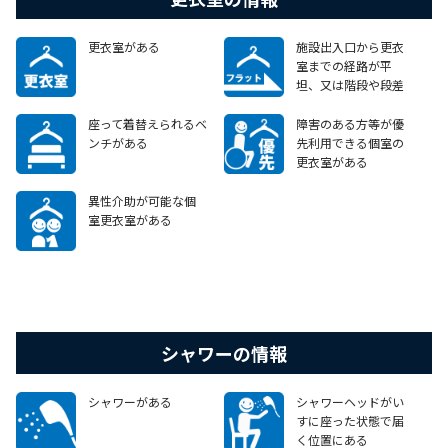
更衣室がある
施設出入口から更衣
室までの経路が平
坦、又は階段や段差
がある場合でも、車
いすで移動可能なエ
座って着替えられるベ
障害のある方等が優
レベーターやスロープ
ンチがある
先利用できる個室の
等がある
更衣室がある
異性介助が可能な個
室更衣室がある
シャワーの情報
シャワーがある
シャワーヘッドがい
すに座った状態で届
く位置にある