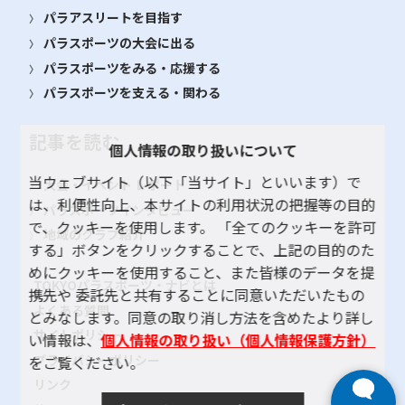
パラアスリートを目指す
パラスポーツの大会に出る
パラスポーツをみる・応援する
パラスポーツを支える・関わる
記事を読む
個人情報の取り扱いについて
当ウェブサイト（以下「当サイト」といいます）で
大会・イベント レポート
は、利便性向上、本サイトの利用状況の把握等の目的
パラスポーツインタビュー
で、クッキーを使用します。 「全てのクッキーを許可
地域のクラブ紹介
する」ボタンをクリックすることで、上記の目的のた
めにクッキーを使用すること、また皆様のデータを提
TOKYOパラスポーツ・ナビとは
携先や 委託先と共有することに同意いただいたもの
よくある質問
とみなします。同意の取り消し方法を含めたより詳し
サイトポリシー
い情報は、
個人情報の取り扱い（個人情報保護方針）
プライバシーポリシー
をご覧ください。
リンク