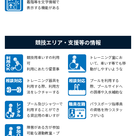
着階等を文字情報で
表示する機能がある
競技エリア・支援等の情報
競技用車いすの利用
トレーニング室にお
可
いて、車いす等でも移
利用にあたり留意事
動がしやすいような
項等がございます。
動線が確保されてい
(詳細は、本ページ上
る
トレーニング器具を
プールを利用する
部の施設情報をご確
利用する際、利用方
際、プールサイドへ
認ください。)
法をレクチャーする
の誘導や入水補助な
など、障害のある方か
ど、障害のある方から
らのニーズに対して相
のニーズに対して相談
プール及びシャワーで
パラスポーツ指導員
談等に応じることが
等に応じることがで
利用することができ
の資格を持つスタッ
できる
きる
る貸出用の車いすが
フがいる
ある
障害がある方が参加
可能な運動教室・プ