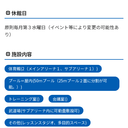
休館日
原則毎月第３水曜日（イベント等により変更の可能性あ
り）
施設内容
体育館(2（メインアリーナ１、サブアリーナ１）)
プール＝屋内(50ｍプール（25ｍプール２面に分割が可
能。）)
トレーニング室()
会議室()
武道場(サブアリーナ内に可動畳敷設可)
その他(レッスンスタジオ、多目的スペース)