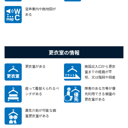
イト等）がある
音声案内や蝕地図が
ある
更衣室の情報
更衣室がある
施設出入口から更衣
室までの経路が平
坦、又は階段や段差
がある場合でも、車
いすで移動可能なエ
座って着替えられるベ
障害のある方等が優
レベーターやスロープ
ンチがある
先利用できる個室の
等がある
更衣室がある
異性介助が可能な個
室更衣室がある