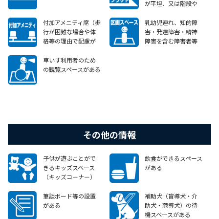
が平坦、又は階段や
段差がある場合で
も、車いすで移動可
付加アメニティ席（歩
乳幼児連れ、知的障
能なエレベーターや
行が困難な場合や体
害・発達障害・精神
スロープ等がある
格等の理由で配慮が
障害を含む障害者等
必要な方のために前
の利用者が周囲の気
方と片側のスペースを
がねなく観覧できる
車いす利用者のため
広くとった席）があ
区画されたスペースを
の観覧スペースがある
る
設けている
その他の情報
子供が遊ぶことがで
飲食ができるスペース
きるキッズスペース
がある
（キッズコーナー）
がある
筆談ボード等の設置
補助犬（盲導犬・介
がある
助犬・聴導犬）の待
機スペースがある