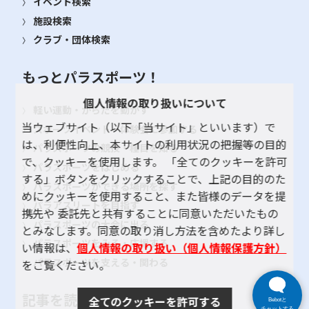
イベント検索
施設検索
クラブ・団体検索
もっとパラスポーツ！
個人情報の取り扱いについて
軽い運動・からだを動かす
当ウェブサイト（以下「当サイト」といいます）で
スポーツイベント・体験会に参加する
は、利便性向上、本サイトの利用状況の把握等の目的
パラスポーツの競技・種目を知る
で、クッキーを使用します。 「全てのクッキーを許可
パラスポーツをはじめる
する」ボタンをクリックすることで、上記の目的のた
パラスポーツができる場所を探す
めにクッキーを使用すること、また皆様のデータを提
パラアスリートを目指す
携先や 委託先と共有することに同意いただいたもの
パラスポーツの大会に出る
とみなします。同意の取り消し方法を含めたより詳し
パラスポーツをみる・応援する
い情報は、
個人情報の取り扱い（個人情報保護方針）
パラスポーツを支える・関わる
をご覧ください。
記事を読む
全てのクッキーを許可する
Bebotと
チャットする