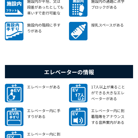
施設内が平坦、又は
施設内の通路に点字
段差があったとしても
ブロックがある
車いすで走行可能な
スロープやエレベータ
ー等がある
施設内の階段に手す
授乳スペースがある
りがある
エレベーターの情報
エレベーターがある
17人以上が乗ること
ができる大きなエレ
ベーターがある
エレベーター内に手
エレベーター内に到
すりがある
着階等をアナウンス
する音声案内がある
エレベーター内に到