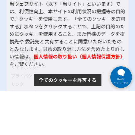
記事を読む
当ウェブサイト（以下「当サイト」といいます）で
は、利便性向上、本サイトの利用状況の把握等の目的
大会・イベント レポート
で、クッキーを使用します。 「全てのクッキーを許可
する」ボタンをクリックすることで、上記の目的のた
パラスポーツインタビュー
めにクッキーを使用すること、また皆様のデータを提
地域のクラブ紹介
携先や 委託先と共有することに同意いただいたもの
とみなします。同意の取り消し方法を含めたより詳し
TOKYOパラスポーツ・ナビとは
い情報は、
個人情報の取り扱い（個人情報保護方針）
よくある質問
をご覧ください。
サイトポリシー
プライバシーポリシー
全てのクッキーを許可する
Bebotと
リンク
チャットする
サイトマップ
お問い合わせ
SNSアカウントポリシー
使い方ヘルプ