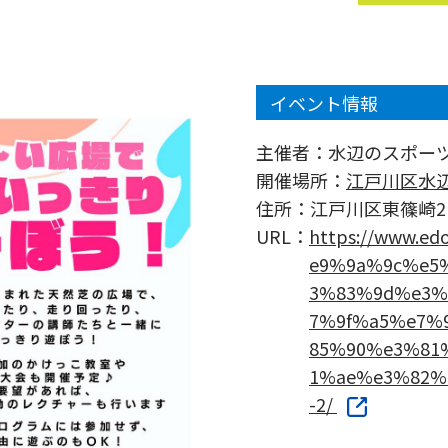
イベント情報
主催者：
水辺のスポー
開催場所：
江戸川区水
住所：
江戸川区東篠崎2
URL：
https://www.e
e9%9a%9c%e5
3%83%9d%e3%
7%9f%a5%e7%
85%90%e3%81
1%ae%e3%82%
-2/