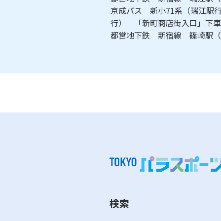
京成バス 新小71系（瑞江駅行
行） 「新町商店街入口」下
都営地下鉄 新宿線 篠崎
検索