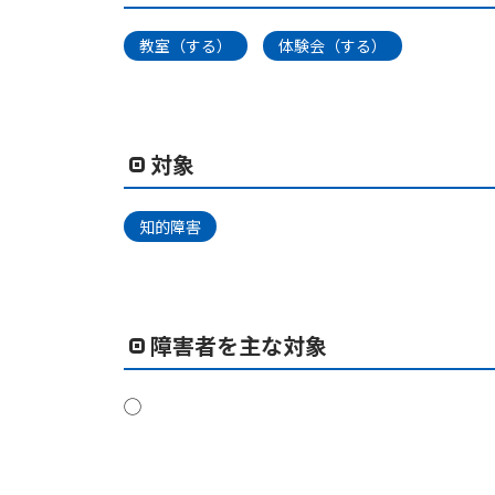
教室（する）
体験会（する）
対象
知的障害
障害者を主な対象
◯