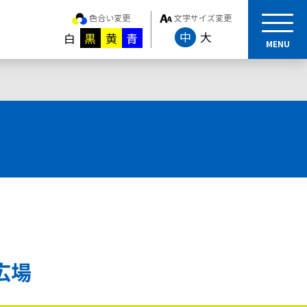
色合い変更
文字サイズ変更
中
大
白
黒
黄
青
MENU
広場