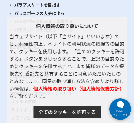
パラアスリートを目指す
パラスポーツの大会に出る
パラスポーツをみる・応援する
個人情報の取り扱いについて
パラスポーツを支える・関わる
当ウェブサイト（以下「当サイト」といいます）で
は、利便性向上、本サイトの利用状況の把握等の目的
記事を読む
で、クッキーを使用します。 「全てのクッキーを許可
する」ボタンをクリックすることで、上記の目的のた
大会・イベント レポート
めにクッキーを使用すること、また皆様のデータを提
パラスポーツインタビュー
携先や 委託先と共有することに同意いただいたもの
地域のクラブ紹介
とみなします。同意の取り消し方法を含めたより詳し
い情報は、
個人情報の取り扱い（個人情報保護方針）
TOKYOパラスポーツ・ナビとは
をご覧ください。
よくある質問
サイトポリシー
全てのクッキーを許可する
Bebotと
チャットする
プライバシーポリシー
リンク