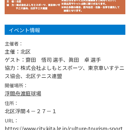
イベント情報
主催者：
主催：北区
ゲスト：齋田 悟司 選手、眞田 卓 選手
協力：株式会社よしもとスポーツ、東京車いすテニ
ス協会、北区テニス連盟
開催場所：
浮間舟渡庭球場
住所：
北区浮間４－２７－１
URL：
https://www.city.kita.lg.jp/culture-tourism-sport