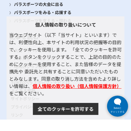
パラスポーツの大会に出る
パラスポーツをみる・応援する
パラスポーツを支える・関わる
個人情報の取り扱いについて
当ウェブサイト（以下「当サイト」といいます）で
記事を読む
は、利便性向上、本サイトの利用状況の把握等の目的
で、クッキーを使用します。 「全てのクッキーを許可
大会・イベント レポート
する」ボタンをクリックすることで、上記の目的のた
パラスポーツインタビュー
めにクッキーを使用すること、また皆様のデータを提
地域のクラブ紹介
携先や 委託先と共有することに同意いただいたもの
とみなします。同意の取り消し方法を含めたより詳し
TOKYOパラスポーツ・ナビとは
い情報は、
個人情報の取り扱い（個人情報保護方針）
よくある質問
をご覧ください。
サイトポリシー
プライバシーポリシー
全てのクッキーを許可する
Bebotと
チャットする
リンク
サイトマップ
お問い合わせ