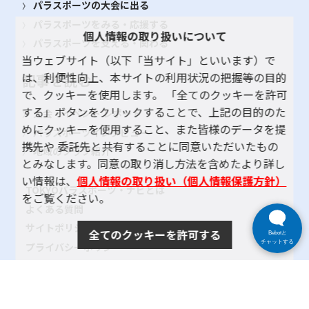
パラスポーツの大会に出る
パラスポーツをみる・応援する
個人情報の取り扱いについて
パラスポーツを支える・関わる
当ウェブサイト（以下「当サイト」といいます）で
は、利便性向上、本サイトの利用状況の把握等の目的
記事を読む
で、クッキーを使用します。 「全てのクッキーを許可
する」ボタンをクリックすることで、上記の目的のた
大会・イベント レポート
めにクッキーを使用すること、また皆様のデータを提
パラスポーツインタビュー
携先や 委託先と共有することに同意いただいたもの
地域のクラブ紹介
とみなします。同意の取り消し方法を含めたより詳し
い情報は、
個人情報の取り扱い（個人情報保護方針）
TOKYOパラスポーツ・ナビとは
をご覧ください。
よくある質問
サイトポリシー
全てのクッキーを許可する
Bebotと
チャットする
プライバシーポリシー
リンク
サイトマップ
お問い合わせ