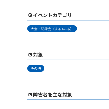
イベントカテゴリ
大会・記録会（する+みる）
対象
その他
障害者を主な対象
―