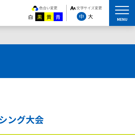
色合い変更
文字サイズ変更
中
大
白
黒
黄
青
MENU
シング大会