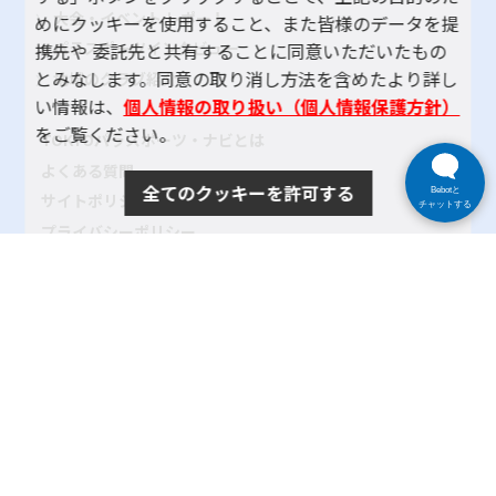
大会・イベント レポート
めにクッキーを使用すること、また皆様のデータを提
パラスポーツインタビュー
携先や 委託先と共有することに同意いただいたもの
とみなします。同意の取り消し方法を含めたより詳し
地域のクラブ紹介
い情報は、
個人情報の取り扱い（個人情報保護方針）
をご覧ください。
TOKYOパラスポーツ・ナビとは
よくある質問
全てのクッキーを許可する
Bebotと
サイトポリシー
チャットする
プライバシーポリシー
リンク
サイトマップ
お問い合わせ
SNSアカウントポリシー
使い方ヘルプ