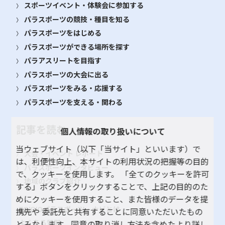
スポーツイベント・体験会に参加する
パラスポーツの競技・種目を知る
パラスポーツをはじめる
パラスポーツができる場所を探す
パラアスリートを目指す
パラスポーツの大会に出る
パラスポーツをみる・応援する
パラスポーツを支える・関わる
記事を読む
個人情報の取り扱いについて
当ウェブサイト（以下「当サイト」といいます）で
大会・イベント レポート
は、利便性向上、本サイトの利用状況の把握等の目的
パラスポーツインタビュー
で、クッキーを使用します。 「全てのクッキーを許可
地域のクラブ紹介
する」ボタンをクリックすることで、上記の目的のた
めにクッキーを使用すること、また皆様のデータを提
TOKYOパラスポーツ・ナビとは
携先や 委託先と共有することに同意いただいたもの
よくある質問
とみなします。同意の取り消し方法を含めたより詳し