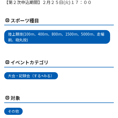
【第２次申込期間】２月２５日(火)１７：００
スポーツ種目
陸上競技(100m、400m、800m、1500m、5000m、走幅
跳、砲丸投)
イベントカテゴリ
大会・記録会（する+みる）
対象
その他