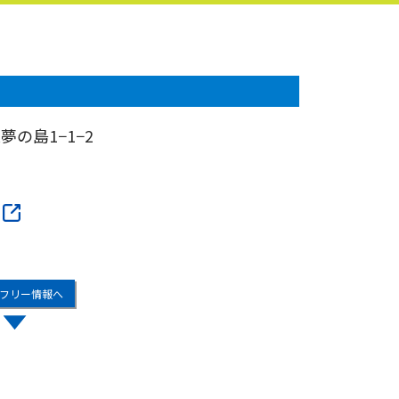
区夢の島1−1−2
フリー情報へ