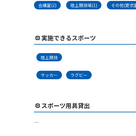
会議室(2)
陸上競技場(1)
その他(更衣
実施できるスポーツ
陸上競技
サッカー
ラグビー
スポーツ用具貸出
―