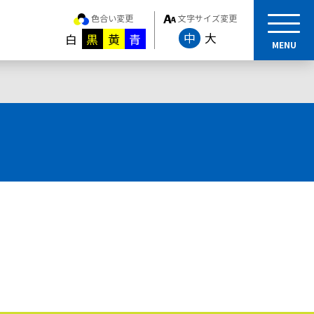
色合い変更
文字サイズ変更
中
大
白
黒
黄
青
MENU