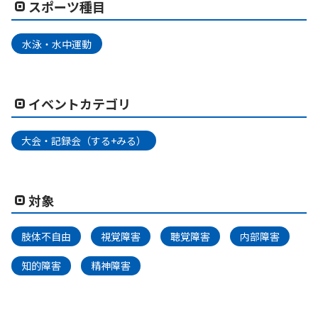
スポーツ種目
水泳・水中運動
イベントカテゴリ
大会・記録会（する+みる）
対象
肢体不自由
視覚障害
聴覚障害
内部障害
知的障害
精神障害