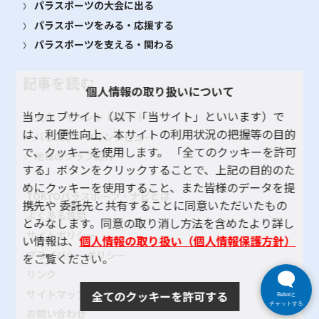
パラスポーツの大会に出る
パラスポーツをみる・応援する
パラスポーツを支える・関わる
記事を読む
個人情報の取り扱いについて
当ウェブサイト（以下「当サイト」といいます）で
大会・イベント レポート
は、利便性向上、本サイトの利用状況の把握等の目的
パラスポーツインタビュー
で、クッキーを使用します。 「全てのクッキーを許可
地域のクラブ紹介
する」ボタンをクリックすることで、上記の目的のた
めにクッキーを使用すること、また皆様のデータを提
TOKYOパラスポーツ・ナビとは
携先や 委託先と共有することに同意いただいたもの
よくある質問
とみなします。同意の取り消し方法を含めたより詳し
サイトポリシー
い情報は、
個人情報の取り扱い（個人情報保護方針）
プライバシーポリシー
をご覧ください。
リンク
サイトマップ
全てのクッキーを許可する
Bebotと
チャットする
お問い合わせ