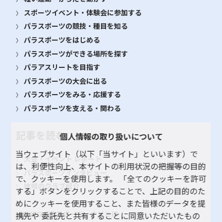
スポーツイベント・体験会に参加する
パラスポーツの競技・種目を知る
パラスポーツをはじめる
パラスポーツができる場所を探す
パラアスリートを目指す
パラスポーツの大会に出る
パラスポーツをみる・応援する
パラスポーツを支える・関わる
記事を読む
個人情報の取り扱いについて
当ウェブサイト（以下「当サイト」といいます）で
大会・イベント レポート
は、利便性向上、本サイトの利用状況の把握等の目的
パラスポーツインタビュー
で、クッキーを使用します。 「全てのクッキーを許可
地域のクラブ紹介
する」ボタンをクリックすることで、上記の目的のた
めにクッキーを使用すること、また皆様のデータを提
TOKYOパラスポーツ・ナビとは
携先や 委託先と共有することに同意いただいたもの