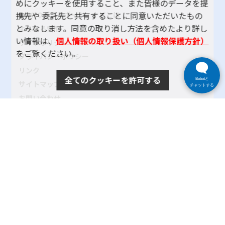
めにクッキーを使用すること、また皆様のデータを提
携先や 委託先と共有することに同意いただいたもの
TOKYOパラスポーツ・ナビとは
とみなします。同意の取り消し方法を含めたより詳し
よくある質問
い情報は、
個人情報の取り扱い（個人情報保護方針）
サイトポリシー
をご覧ください。
プライバシーポリシー
リンク
全てのクッキーを許可する
Bebotと
サイトマップ
チャットする
お問い合わせ
SNSアカウントポリシー
使い方ヘルプ
Copyright© 2024 tokyo-parasports-navi. All rights reserved.
東京都
|
公益社団法人東京都障害者スポーツ協会