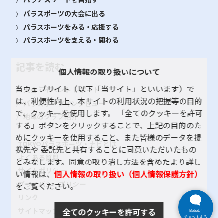
パラスポーツの大会に出る
パラスポーツをみる・応援する
パラスポーツを支える・関わる
記事を読む
個人情報の取り扱いについて
当ウェブサイト（以下「当サイト」といいます）で
大会・イベント レポート
は、利便性向上、本サイトの利用状況の把握等の目的
パラスポーツインタビュー
で、クッキーを使用します。 「全てのクッキーを許可
地域のクラブ紹介
する」ボタンをクリックすることで、上記の目的のた
めにクッキーを使用すること、また皆様のデータを提
TOKYOパラスポーツ・ナビとは
携先や 委託先と共有することに同意いただいたもの
よくある質問
とみなします。同意の取り消し方法を含めたより詳し
サイトポリシー
い情報は、
個人情報の取り扱い（個人情報保護方針）
プライバシーポリシー
をご覧ください。
リンク
サイトマップ
全てのクッキーを許可する
Bebotと
チャットする