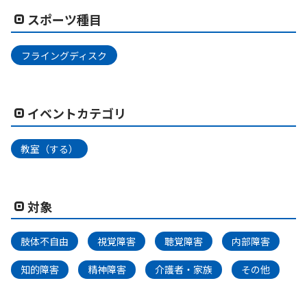
スポーツ種目
フライングディスク
イベントカテゴリ
教室（する）
対象
肢体不自由
視覚障害
聴覚障害
内部障害
知的障害
精神障害
介護者・家族
その他