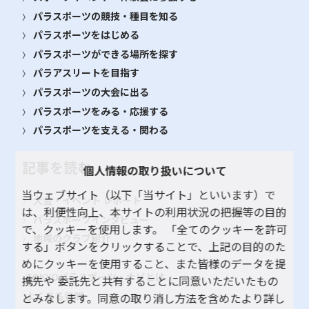
パラスポーツの競技・種目を知る
パラスポーツをはじめる
パラスポーツができる場所を探す
パラアスリートを目指す
パラスポーツの大会に出る
パラスポーツをみる・応援する
パラスポーツを支える・関わる
記事を読む
個人情報の取り扱いについて
当ウェブサイト（以下「当サイト」といいます）で
大会・イベント レポート
は、利便性向上、本サイトの利用状況の把握等の目的
パラスポーツインタビュー
で、クッキーを使用します。 「全てのクッキーを許可
地域のクラブ紹介
する」ボタンをクリックすることで、上記の目的のた
めにクッキーを使用すること、また皆様のデータを提
TOKYOパラスポーツ・ナビとは
携先や 委託先と共有することに同意いただいたもの
よくある質問
とみなします。同意の取り消し方法を含めたより詳し