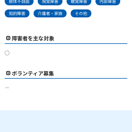
肢体不自由
視覚障害
聴覚障害
内部障害
知的障害
介護者・家族
その他
障害者を主な対象
◯
ボランティア募集
―