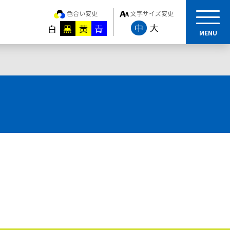
色合い変更
文字サイズ変更
中
大
白
黒
黄
青
MENU