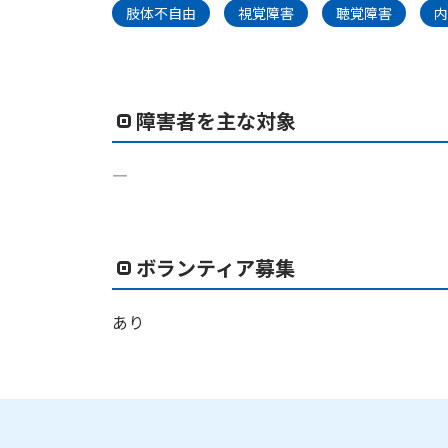
肢体不自由
視覚障害
聴覚障害
内
障害者を主な対象
―
ボランティア募集
あり