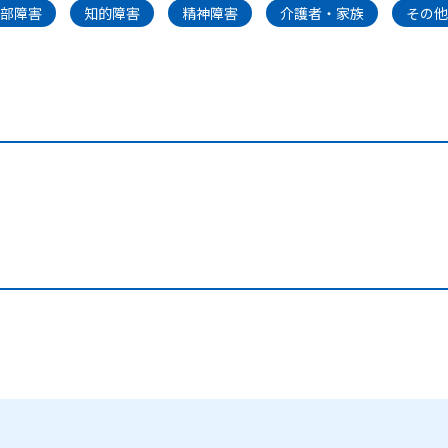
部障害
知的障害
精神障害
介護者・家族
その他