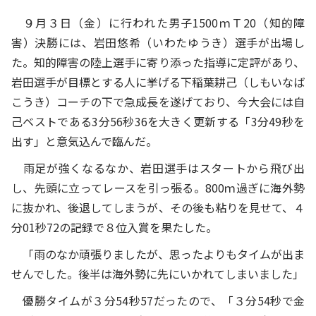
９月３日（金）に行われた男子1500ｍＴ20（知的障
害）決勝には、岩田悠希（いわたゆうき）選手が出場し
た。知的障害の陸上選手に寄り添った指導に定評があり、
岩田選手が目標とする人に挙げる下稲葉耕己（しもいなば
こうき）コーチの下で急成長を遂げており、今大会には自
己ベストである3分56秒36を大きく更新する「3分49秒を
出す」と意気込んで臨んだ。
雨足が強くなるなか、岩田選手はスタートから飛び出
し、先頭に立ってレースを引っ張る。800ｍ過ぎに海外勢
に抜かれ、後退してしまうが、その後も粘りを見せて、４
分01秒72の記録で８位入賞を果たした。
「雨のなか頑張りましたが、思ったよりもタイムが出ま
せんでした。後半は海外勢に先にいかれてしまいました」
優勝タイムが３分54秒57だったので、「３分54秒で金