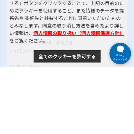
パラスポーツの競技・種目を知る
する」ボタンをクリックすることで、上記の目的のた
パラスポーツをはじめる
めにクッキーを使用すること、また皆様のデータを提
携先や 委託先と共有することに同意いただいたもの
パラスポーツができる場所を探す
とみなします。同意の取り消し方法を含めたより詳し
パラアスリートを目指す
い情報は、
個人情報の取り扱い（個人情報保護方針）
パラスポーツの大会に出る
をご覧ください。
パラスポーツをみる・応援する
パラスポーツを支える・関わる
全てのクッキーを許可する
Bebotと
チャットする
記事を読む
大会・イベント レポート
パラスポーツインタビュー
地域のクラブ紹介
TOKYOパラスポーツ・ナビとは
よくある質問
サイトポリシー