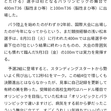
とたける）選手は初となるパラリンピックの舞台で
400mT36（脳性まひ等）と100mT36（脳性まひ等）に出
場した。
パラ陸上を始めたのがわずか2年前、国際大会に出場し
たのが今年になってからという、まだ競技経験の浅い松本
選手は、8月31日（火）に行われた400mでは出場選手中
最下位の7位という結果に終わったものの、大会の雰囲気
にも慣れて臨んだ9月3日（金）の100mでは実力を発揮す
る。
予選2組に登場すると、スタンディングスタートから勢
いよく飛び出して12秒61をマーク。この組4位で惜しくも
決勝進出とはならなかったが、見事に自己記録を更新して
有終の美を飾った。受障前の高校生時代はハードル種目で
オリンピックを目指していた松本は「オリンピックとパラ
リンピックで違いますけど、病気をする前から夢だったこ
ういう舞台に立てて、すごくうれしい気持ちでいっぱいで