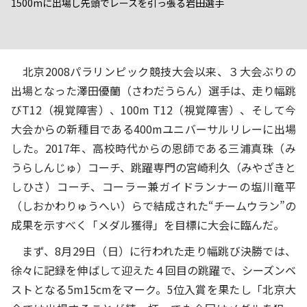
1500mに出場し先頭でレースを引っ張る岩田選手
北京2008パラリンピック競技大会以来、３大会ぶりの
出場となった澤田優蘭（さわだうらん）選手は、走り幅跳
びT12（視覚障害）、100m T12（視覚障害）、そして今
大会からの新種目である400mユニバーサルリレーに出場
した。2017年、高校時代からの恩師である三浦真珠（み
うらしんじゅ）コーチ、跳躍専門の宮崎利久（みやざきと
しひさ）コーチ、コーラー兼ガイドランナーの塩川竜平
（しおかわりゅうへい）らで結成された“チームウラン”の
成果を示すべく「メダル獲得」を目標に大会に臨んだ。
まず、8月29日（日）に行われた走り幅跳び決勝では、
徐々に記録を伸ばして迎えた４回目の跳躍で、シーズンベ
ストとなる5m15cmをマーク。5位入賞を果たし「北京大