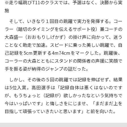
※走り幅跳びT11のクラスでは、予選はなく、決勝から実
施
そして、いきなり１回目の跳躍で実力を発揮する。コー
ラー（踏切のタイミングを伝えるサポート役）兼コーチの
大森盛一（おおもりしげかず）の掛け声に向かって、迷う
ことなく助走で加速。スピードに乗った美しい跳躍で、自
己記録を5cm更新する4m74cmをマークした。跳躍後、
コーラーの大森とともにスタンドの関係者の声援に笑顔で
手を振る姿が納得のジャンプの証だった。
しかし、その後の５回の跳躍では記録を伸ばせず、結果
は5位入賞。高田選手は「記録自体は悪くはないのです
が、もうちょっと（記録が）欲しかったなという気持ちで
今はいっぱいです」と悔しさをにじませ、「まだまだ上を
目指して頑張っていきたいと思います」と前を向いた。