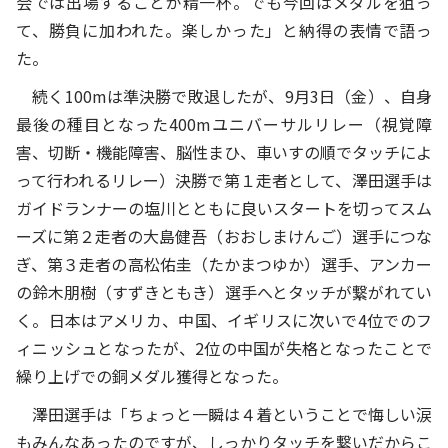
会では出場することが精一杯。でも今回はメダルを狙っ
て、勝負に加われた。楽しかった」と納得の表情で語っ
た。
続く100mは準決勝で敗退したが、9月3日（金）、自身
最後の種目となった400mユニバーサルリレー（視覚障
害、切断・機能障害、脳性まひ、車いすの順でタッチによ
って行われるリレー）決勝で第１走者として、澤田選手は
ガイドランナーの塩川とともに良いスタートを切ってスム
ーズに第２走者の大島健吾（おおしまけんご）選手につな
ぎ、第３走者の高松佑圭（たかまつゆか）選手、アンカー
の鈴木朋樹（すずきともき）選手へとタッチが繋がれてい
く。日本はアメリカ、中国、イギリスに次いで4位でのフ
ィニッシュとなったが、2位の中国が失格となったことで
繰り上げでの銅メダル獲得となった。
澤田選手は「ちょっと一瞬は４着ということで悔しい涙
もみんなあったのですが、しっかりタッチを繋いだからこ