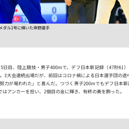
メダル1号に輝いた岸野選手
日目、陸上競技・男子400mで、デフ日本新記録（47秒61
。3大会連続出場だが、前回はコロナ禍による日本選手団の途
努力が報われた」と喜んだ。つづく男子200mでもデフ日本新記
勝ではアンカーを担い、2個目の金に輝き、有終の美を飾った。