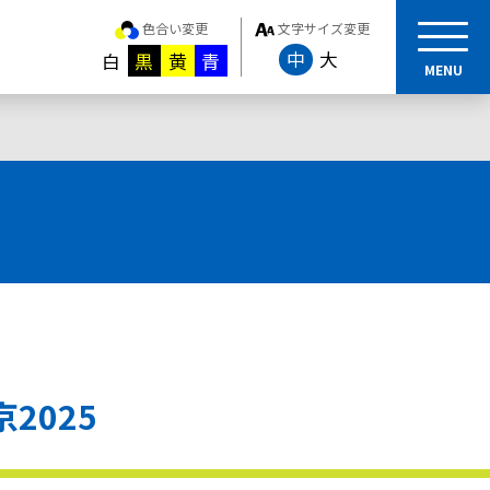
色合い変更
文字サイズ変更
中
大
白
黒
黄
青
MENU
2025