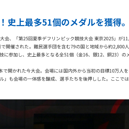
！史上最多51個のメダルを獲得
、「第25回夏季デフリンピック競技大会 東京2025」が11
で開催された。難民選手団を含む79の国と地域から約2,800人
競技に参加し、史上最多となる全51個（金16、銀12、銅23）
本で開かれた今大会。会場には国内外から当初の目標10万人を
ル」も会場の一体感を醸成、選手たちを後押しした。ここでは