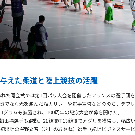
与えた柔道と陸上競技の活躍
われた開会式では第1回パリ大会を開催したフランスの選手団
炎でなく光を運んだ炬火リレーや選手宣誓などののち、デフ
ログラムも披露され、100周年の記念大会が幕を開けた。
出場選手も躍動。21競技中13競技でメダルを獲得し、幅広
で初出場の岸野文音（きしのあやね）選手（紀陽ビジネスサービ