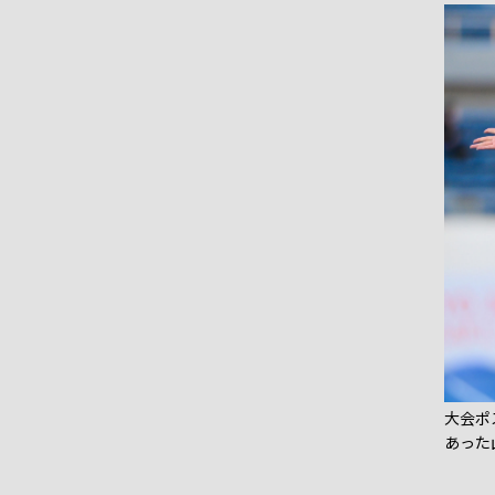
大会ポ
あった