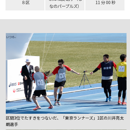
８区
11 分 00 秒
なのパープルズ）
区間3位でたすきをつないだ、「東京ランナーズ」1区の川井亮太
朗選手