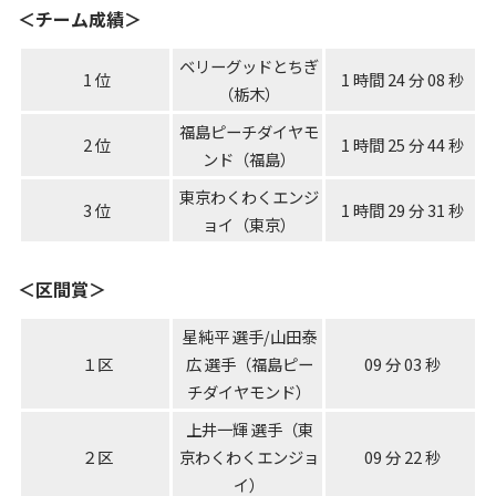
＜チーム成績＞
ベリーグッドとちぎ
1 位
1 時間 24 分 08 秒
（栃木）
福島ピーチダイヤモ
2 位
1 時間 25 分 44 秒
ンド（福島）
東京わくわくエンジ
3 位
1 時間 29 分 31 秒
ョイ（東京）
＜区間賞＞
星純平 選手/山田泰
１区
広 選手（福島ピー
09 分 03 秒
チダイヤモンド）
上井一輝 選手（東
２区
京わくわくエンジョ
09 分 22 秒
イ）