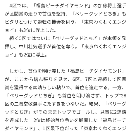
4区では、「福島ピーチダイヤモンド」の加藤将士選手
が区間賞の走りで首位を堅持、「ベリーグッドとちぎ」も
ピタリとつけて逆転の機会を伺う。「東京わくわくエンジ
ョイ」も3位に浮上した。
続く5区ではついに「ベリーグッドとちぎ」が本領を発
揮し、中川壮気選手が首位を奪う。「東京わくわくエンジ
ョイ」も2位に浮上。
しかし、首位を明け渡した「福島ピーチダイヤモンド」
が、ここから踏ん張りを見せ、6区、7区と連続して区間
賞を獲得する素晴らしい粘りで、首位を追走する。一方、
「ベリーグッドとちぎ」も首位を明け渡さず、トップで8
区の二階堂敬選手にたすきをつないだ。結果、「ベリーグ
ッドとちぎ」がそのままトップでゴールし、見事に2連覇
を達成した。2位は終始首位争いを展開した「福島ピーチ
ダイヤモンド」、1区最下位だった「東京わくわくエンジ