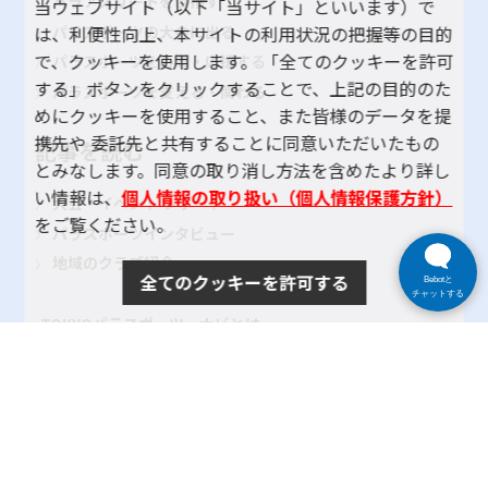
パラアスリートを目指す
当ウェブサイト（以下「当サイト」といいます）で
パラスポーツの大会に出る
は、利便性向上、本サイトの利用状況の把握等の目的
で、クッキーを使用します。 「全てのクッキーを許可
パラスポーツをみる・応援する
する」ボタンをクリックすることで、上記の目的のた
パラスポーツを支える・関わる
めにクッキーを使用すること、また皆様のデータを提
携先や 委託先と共有することに同意いただいたもの
記事を読む
とみなします。同意の取り消し方法を含めたより詳し
い情報は、
個人情報の取り扱い（個人情報保護方針）
大会・イベント レポート
をご覧ください。
パラスポーツインタビュー
地域のクラブ紹介
全てのクッキーを許可する
Bebotと
チャットする
TOKYOパラスポーツ・ナビとは
よくある質問
サイトポリシー
プライバシーポリシー
リンク
サイトマップ