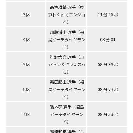
高室冴綺 選手（東
３区
京わくわくエンジョ
11 分 46 秒
イ）
加藤将士 選手（福
４区
島ピーチダイヤモン
08 分 01
ド）
狩野大介 選手（コ
５区
バトン＆さいたまっ
08 分 33 秒
ち）
新田勝士 選手（福
６区
島ピーチダイヤモン
08 分 23 秒
ド）
鈴木葵 選手（福島
７区
ピーチダイヤモン
08 分 53 秒
ド）
新津和良 選手（し