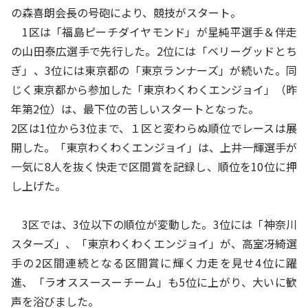
の森喜朗会長の号砲により、競技がスタート。
1区は「福島ピーチダイヤモンド」が星純平選手＆伴走
の山田泰広選手で先行した。2位には「ベリーグッドとち
ぎ」、3位には東京都の「東京ランナーズ」が続いた。同
じく東京都から参加した「東京わくわくエンジョイ」（昨
年第2位）は、最下位の苦しいスタートとなった。
2区は1位から3位まで、１区と変わらぬ順位でレースは展
開した。「東京わくわくエンジョイ」は、上井一輝選手が
一気に8人を抜く快走で区間賞を記録し、順位を10位に押
し上げた。
3区では、3位以下の順位が変動した。3位には「神奈川
スターズ」、「東京わくわくエンジョイ」が、高室冴綺選
手の2区間連続となる区間賞に輝く力走を見せ4位に躍
進、「ラオススースーチーム」も5位に上がり、大いに歓
声を浴びました。