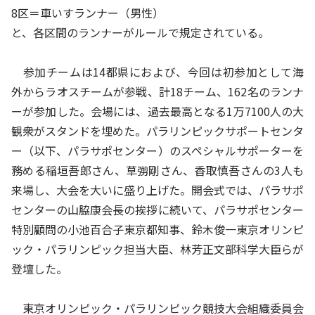
8区＝車いすランナー（男性）
と、各区間のランナーがルールで規定されている。
参加チームは14都県におよび、今回は初参加として海
外からラオスチームが参戦、計18チーム、162名のランナ
ーが参加した。会場には、過去最高となる1万7100人の大
観衆がスタンドを埋めた。パラリンピックサポートセンタ
ー（以下、パラサポセンター）のスペシャルサポーターを
務める稲垣吾郎さん、草彅剛さん、香取慎吾さんの3人も
来場し、大会を大いに盛り上げた。開会式では、パラサポ
センターの山脇康会長の挨拶に続いて、パラサポセンター
特別顧問の小池百合子東京都知事、鈴木俊一東京オリンピ
ック・パラリンピック担当大臣、林芳正文部科学大臣らが
登壇した。
東京オリンピック・パラリンピック競技大会組織委員会