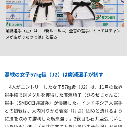
加藤選手（左）は「（新ルールは）全盲の選手にとってはチャン
スが広がったのでは」と語る
混戦の女子57㎏級（J2）は廣瀬選手が制す
4人がエントリーした女子57㎏級（J2）は、11月の世界
選手権で銅メダルを獲得した廣瀬順子（ひろせじゅんこ）
選手（SMBC日興証券）が優勝した。インドネシア人選手
との初戦は、大内刈りから袈裟（けさ）固めと流れるよう
に技を決めて勝利した廣瀬選手。2戦目も石井亜弧（いし
いあゆみ）選手（三井住友海上あいおい生命保険）から得