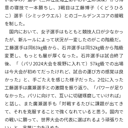
意の寝技で一本勝ちし、3戦目は工藤博子（くどうひろ
こ）選手（シミックウエル）とのゴールデンスコアの接戦
を制した。
国内において、女子選手はもともと競技人口が少なかっ
たが、新ルールによって状況が一変したのがこの階級だ。
工藤選手は同63㎏級から、石井選手は同52㎏級から階級
変更し、もっとも層が厚くなった。石井選手は試合終了
後、「（パリ2024大会を視野に入れて）57㎏級での出場
は今大会が初めてだったけれど、試合の運び方の感覚は良
かった」と、手ごたえを感じた様子だった。2位に入った
工藤選手は廣瀬選手との激闘を振り返り、「パワーが足り
なかった。パリに向けて、互いに切磋琢磨していければ」
と話し、また廣瀬選手も「対戦するたびに課題が出てき
て、それを克服することで強くなれていると思う。国内で
の戦いに勝って、世界大会の代表に選ばれるよう頑張りた
い」と、言葉に力を込めた。