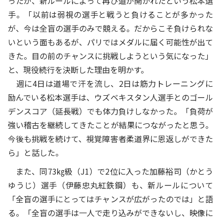
ったが、新ルールによって再び道が開かれたという松本選
手。「以前は弱視の選手と戦うと負けることが多かった
が、今は全盲の選手のみで競える。だからこそ負けられな
いという面もあるが、パリではメダルに届く可能性が出て
きた。目の前のチャンスに挑戦しようという気になった」
と、現役続行を決断した理由を明かす。
週に4日は道場で汗を流し、2日は筋力トレーニングに
励んでいる松本選手は、ウズベキスタン人選手とのゴール
デンスコア（延長戦）でも体力負けしなかった。「負荷が
強い稽古を継続してきたことが結果につながったと思う。
今後も挑戦を続けて、視覚障害者柔道界に恩返しができた
ら」と話した。
また、同73㎏級（J1）で2位に入った加藤裕司（かとう
ゆうじ）選手（伊藤忠丸紅鉄鋼）も、新ルールについて
「全盲の選手にとってはチャンスが広がったのでは」と語
る。「全盲の選手は一人で走り込みができないし、映像に