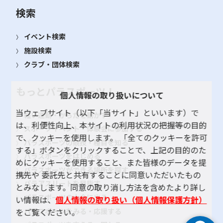
検索
イベント検索
施設検索
クラブ・団体検索
もっとパラスポーツ！
個人情報の取り扱いについて
当ウェブサイト（以下「当サイト」といいます）で
軽い運動・からだを動かす
は、利便性向上、本サイトの利用状況の把握等の目的
スポーツイベント・体験会に参加する
で、クッキーを使用します。 「全てのクッキーを許可
パラスポーツの競技・種目を知る
する」ボタンをクリックすることで、上記の目的のた
パラスポーツをはじめる
めにクッキーを使用すること、また皆様のデータを提
パラスポーツができる場所を探す
携先や 委託先と共有することに同意いただいたもの
パラアスリートを目指す
とみなします。同意の取り消し方法を含めたより詳し
パラスポーツの大会に出る
い情報は、
個人情報の取り扱い（個人情報保護方針）
パラスポーツをみる・応援する
をご覧ください。