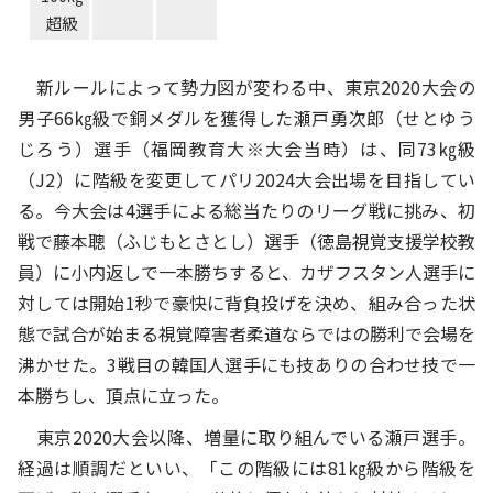
超級
新ルールによって勢力図が変わる中、東京2020大会の
男子66㎏級で銅メダルを獲得した瀬戸勇次郎（せとゆう
じろう）選手（福岡教育大※大会当時）は、同73㎏級
（J2）に階級を変更してパリ2024大会出場を目指してい
る。今大会は4選手による総当たりのリーグ戦に挑み、初
戦で藤本聰（ふじもとさとし）選手（徳島視覚支援学校教
員）に小内返しで一本勝ちすると、カザフスタン人選手に
対しては開始1秒で豪快に背負投げを決め、組み合った状
態で試合が始まる視覚障害者柔道ならではの勝利で会場を
沸かせた。3戦目の韓国人選手にも技ありの合わせ技で一
本勝ちし、頂点に立った。
東京2020大会以降、増量に取り組んでいる瀬戸選手。
経過は順調だといい、「この階級には81㎏級から階級を