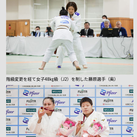
階級変更を経て女子48㎏級（J2）を制した藤原選手（奥）