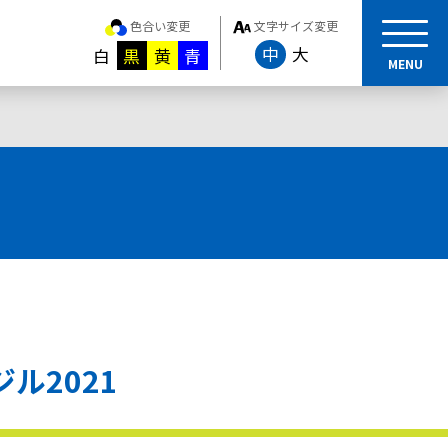
色合い変更
文字サイズ変更
中
大
白
黒
黄
青
MENU
ル2021