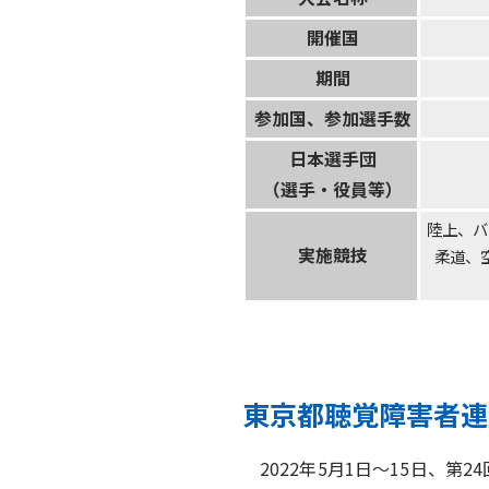
開催国
期間
参加国、参加選手数
日本選手団
（選手・役員等）
陸上、バ
実施競技
柔道、
東京都聴覚障害者連
2022年5月1日～15日、