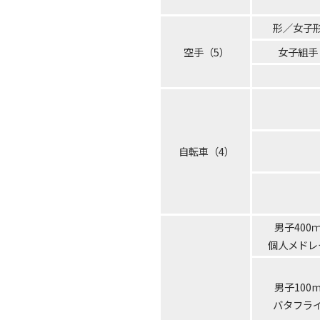
形／女子
空手（5）
女子組手
自転車（4）
男子400
個人メドレ
男子100
バタフラ