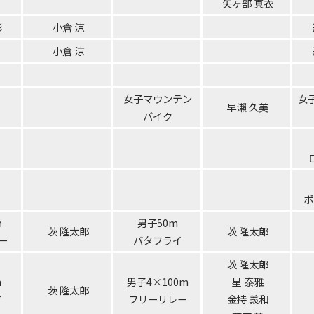
矢ヶ部 真衣
形
小倉 涼
小倉 涼
女子マウンテン
女
早瀨 久美
バイク
ポ
ｍ
男子50m
茨 隆太郎
茨 隆太郎
ー
バタフライ
茨 隆太郎
m
男子4×100m
星 泰雅
茨 隆太郎
イ
フリーリレー
金持 義和