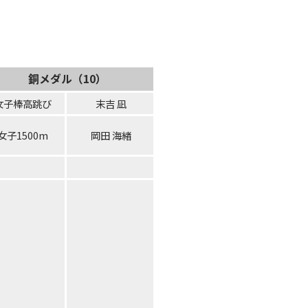
銅メダル（10）
女子棒高跳び
末吉 凪
女子1500m
岡田 海緖