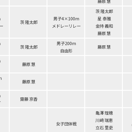
藤原 慧
茨 隆太郎
m
男子4×100m
星 泰雅
茨 隆太郎
ー
メドレーリレー
金持 義和
藤原 慧
m
男子200m
茨 隆太郎
藤原 慧
自由形
m
藤原 慧
m
藤原 慧
m
齋藤 京香
イ
亀澤 理穂
川﨑 瑞恵
女子団体戦
立石 里吏