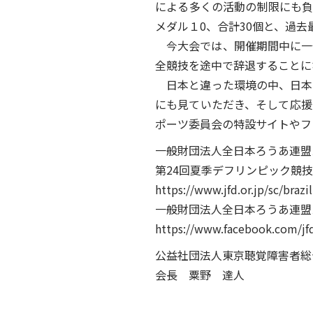
による多くの活動の制限にも負
メダル１0、合計30個と、過
今大会では、開催期間中に一
全競技を途中で辞退することに
日本と違った環境の中、日本
にも見ていただき、そして応援
ポーツ委員会の特設サイトやフ
一般財団法人全日本ろうあ連盟
第24回夏季デフリンピック競技大
https://www.jfd.or.jp/sc/brazi
一般財団法人全日本ろうあ連盟
https://www.facebook.com/jf
公益社団法人東京聴覚障害者総
会長 粟野 達人