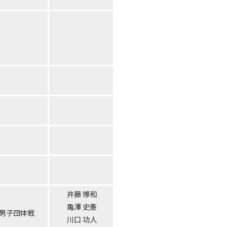
井藤 博和
亀澤 史憲
男子団体戦
川口 功人