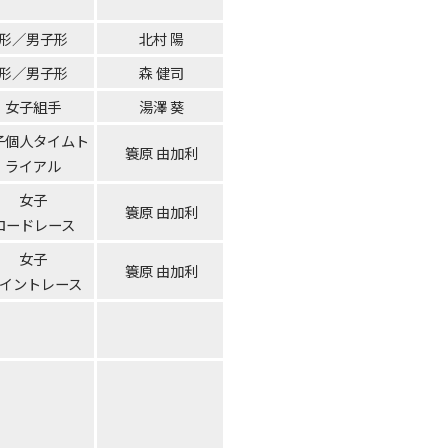
形／男子形
北村 陽
形／男子形
森 健司
女子組手
湯澤 葵
子個人タイムト
簑原 由加利
ライアル
女子
簑原 由加利
ロードレース
女子
簑原 由加利
イントレース