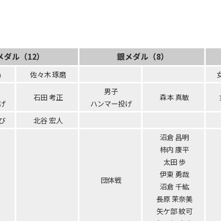
メダル（12）
銀メダル（8）
m
佐々木 琢磨
男子
石田 考正
森本 真敏
げ
ハンマー投げ
び
北谷 宏人
沼倉 昌明
柿内 康平
太田 歩
伊東 勇哉
団体戦
沼倉 千紘
長原 茉奈美
矢ケ部 紋可