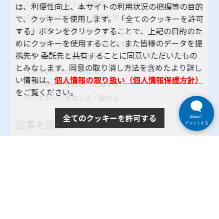
スポーツイベント・体験会に参加する
は、利便性向上、本サイトの利用状況の把握等の目的
パラスポーツの競技・種目を知る
で、クッキーを使用します。 「全てのクッキーを許可
する」ボタンをクリックすることで、上記の目的のた
パラスポーツをはじめる
めにクッキーを使用すること、また皆様のデータを提
パラスポーツができる場所を探す
携先や 委託先と共有することに同意いただいたもの
パラアスリートを目指す
とみなします。同意の取り消し方法を含めたより詳し
パラスポーツの大会に出る
い情報は、
個人情報の取り扱い（個人情報保護方針）
パラスポーツをみる・応援する
をご覧ください。
パラスポーツを支える・関わる
全てのクッキーを許可する
Bebotと
記事を読む
チャットする
大会・イベント レポート
パラスポーツインタビュー
地域のクラブ紹介
TOKYOパラスポーツ・ナビとは
よくある質問