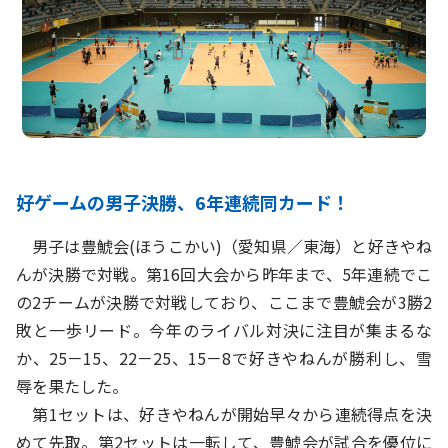
好ゲームの男子決勝、6年連続同カード！
男子は豊鯱会(ほうこかい)（愛知県／東海）と好きやね
んが決勝で対戦。第16回大会から昨年まで、5年連続でこ
の2チームが決勝で対戦しており、ここまで豊鯱会が3勝2
敗と一歩リード。今年のライバル対決に注目が集まるな
か、25－15、22－25、15－8で好きやねんが勝利し、雪
辱を果たした。
第1セットは、好きやねんが開始早々から連続得点を決
めて先取。第2セットは一転して、豊鯱会が試合を優位に