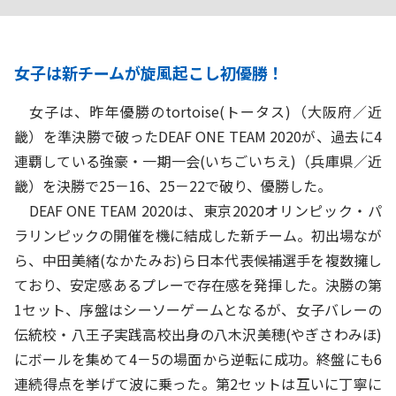
女子は新チームが旋風起こし初優勝！
女子は、昨年優勝のtortoise(トータス)（大阪府／近
畿）を準決勝で破ったDEAF ONE TEAM 2020が、過去に4
連覇している強豪・一期一会(いちごいちえ)（兵庫県／近
畿）を決勝で25－16、25－22で破り、優勝した。
DEAF ONE TEAM 2020は、東京2020オリンピック・パ
ラリンピックの開催を機に結成した新チーム。初出場なが
ら、中田美緒(なかたみお)ら日本代表候補選手を複数擁し
ており、安定感あるプレーで存在感を発揮した。決勝の第
1セット、序盤はシーソーゲームとなるが、女子バレーの
伝統校・八王子実践高校出身の八木沢美穂(やぎさわみほ)
にボールを集めて4－5の場面から逆転に成功。終盤にも6
連続得点を挙げて波に乗った。第2セットは互いに丁寧に