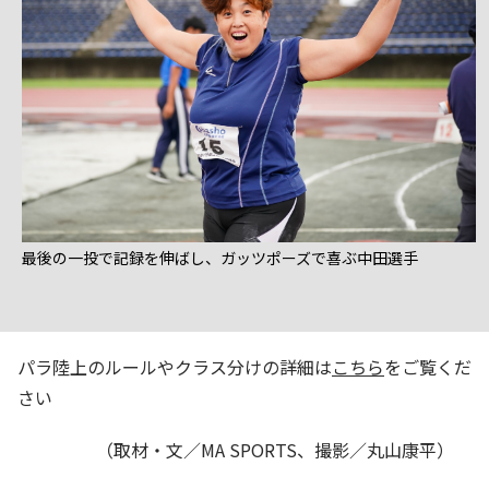
最後の一投で記録を伸ばし、ガッツポーズで喜ぶ中田選手
パラ陸上のルールやクラス分けの詳細は
こちら
をご覧くだ
さい
（取材・文／MA SPORTS、撮影／丸山康平）