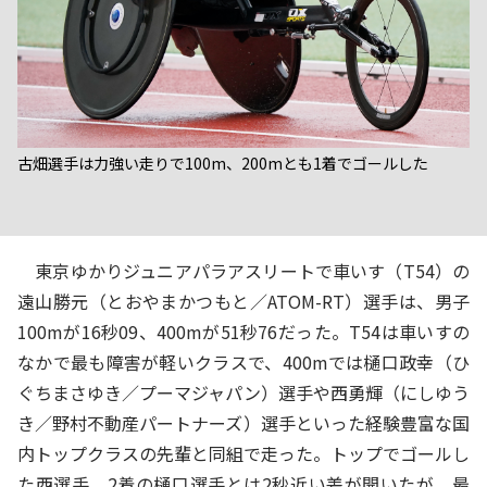
古畑選手は力強い走りで100m、200mとも1着でゴールした
東京ゆかりジュニアパラアスリートで車いす（T54）の
遠山勝元（とおやまかつもと／ATOM-RT）選手は、男子
100mが16秒09、400mが51秒76だった。T54は車いすの
なかで最も障害が軽いクラスで、400mでは樋口政幸（ひ
ぐちまさゆき／プーマジャパン）選手や西勇輝（にしゆう
き／野村不動産パートナーズ）選手といった経験豊富な国
内トップクラスの先輩と同組で走った。トップでゴールし
た西選手、2着の樋口選手とは2秒近い差が開いたが、最