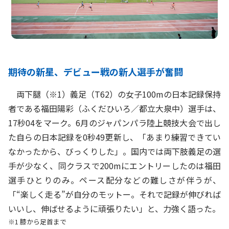
期待の新星、デビュー戦の新人選手が奮闘
両下腿（※1）義足（T62）の女子100mの日本記録保持
者である福田陽彩（ふくだひいろ／都立大泉中）選手は、
17秒04をマーク。6月のジャパンパラ陸上競技大会で出し
た自らの日本記録を0秒49更新し、「あまり練習できてい
なかったから、びっくりした」。国内では両下肢義足の選
手が少なく、同クラスで200mにエントリーしたのは福田
選手ひとりのみ。ペース配分などの難しさが伴うが、
「“楽しく走る”が自分のモットー。それで記録が伸びれば
いいし、伸ばせるように頑張りたい」と、力強く語った。
※1 膝から足首まで