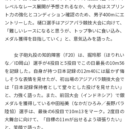
レベルなレース展開が予想されるなか、今大会はスプリン
ト力の強化とコンディション確認のため、男子400mにエ
ントリーした。樋口選手はアジアパラ競技大会に向けて、
「難しいレースになると思うが、トップ争いに食い込み、
メダル獲得を目指していく」と、意気込みを語った。
女子砲丸投の知的障害（F20）は、掘玲那（ほりれい
な／ID岡山）選手が4投目と5投目でこの日最長の10m56
を記録した。自身が持つ日本記録の12m40には届かず悔
しそうな表情を見せたが、初出場のアジアパラ競技大会で
は「日本記録保持者として堂々とした投げを見せたい」
と、力強く語った。また、前回大会（インドネシア）で銀
メダルを獲得している中田裕美（なかだひろみ／長野パラ
陸協）選手は、最後の6投目で10m13をマーク。2度目の
大舞台に向けて、「目標の11mが出せるよう頑張りたい」
と、笑顔で語った。