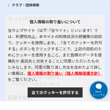
クラブ・団体検索
もっとパラスポーツ！
個人情報の取り扱いについて
当ウェブサイト（以下「当サイト」といいます）で
軽い運動・からだを動かす
は、利便性向上、本サイトの利用状況の把握等の目的
スポーツイベント・体験会に参加する
で、クッキーを使用します。 「全てのクッキーを許可
パラスポーツの競技・種目を知る
する」ボタンをクリックすることで、上記の目的のた
パラスポーツをはじめる
めにクッキーを使用すること、また皆様のデータを提
パラスポーツができる場所を探す
携先や 委託先と共有することに同意いただいたもの
パラアスリートを目指す
とみなします。同意の取り消し方法を含めたより詳し
パラスポーツの大会に出る
い情報は、
個人情報の取り扱い（個人情報保護方針）
パラスポーツをみる・応援する
をご覧ください。
パラスポーツを支える・関わる
全てのクッキーを許可する
Bebotと
チャットする
記事を読む
大会・イベント レポート