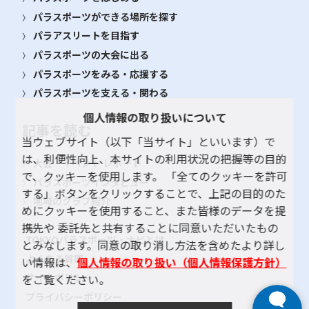
パラスポーツができる場所を探す
パラアスリートを目指す
パラスポーツの大会に出る
パラスポーツをみる・応援する
パラスポーツを支える・関わる
個人情報の取り扱いについて
記事を読む
当ウェブサイト（以下「当サイト」といいます）で
は、利便性向上、本サイトの利用状況の把握等の目的
大会・イベント レポート
で、クッキーを使用します。 「全てのクッキーを許可
パラスポーツインタビュー
する」ボタンをクリックすることで、上記の目的のた
地域のクラブ紹介
めにクッキーを使用すること、また皆様のデータを提
携先や 委託先と共有することに同意いただいたもの
TOKYOパラスポーツ・ナビとは
とみなします。同意の取り消し方法を含めたより詳し
よくある質問
い情報は、
個人情報の取り扱い（個人情報保護方針）
サイトポリシー
をご覧ください。
プライバシーポリシー