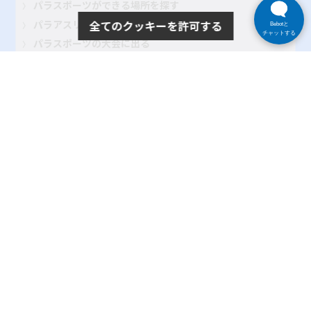
パラスポーツができる場所を探す
パラアスリートを目指す
全てのクッキーを許可する
Bebotと
チャットする
パラスポーツの大会に出る
パラスポーツをみる・応援する
パラスポーツを支える・関わる
記事を読む
大会・イベント レポート
パラスポーツインタビュー
地域のクラブ紹介
TOKYOパラスポーツ・ナビとは
よくある質問
サイトポリシー
プライバシーポリシー
リンク