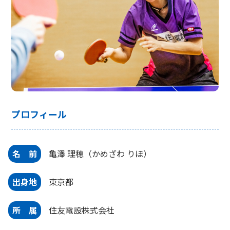
プロフィール
名 前
亀澤 理穂（かめざわ りほ）
出身地
東京都
所 属
住友電設株式会社