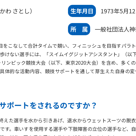
かわ さとし）
生年月日
1973年5月1
所 属
一般社団法人神
目をこなして合計タイムで競い、フィニッシュを目指すパラト
歩けない選手には、「スイムイグジットアシスタント」（以下
パラリンピック競技大会（以下、東京2020大会）を含め、多く
や具体的な活動内容、競技サポートを通して芽生えた自身の
なサポートをされるのですか？
終えた選手を水から引きあげ、退水からウェットスーツの脱
です。車いすを使用する選手や下肢障害の立位の選手など、