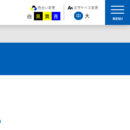
色合い変更
文字サイズ変更
中
大
白
黒
黄
青
MENU
）