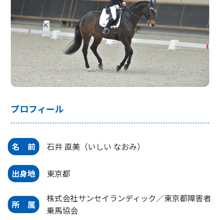
プロフィール
名 前
石井 直美（いしい なおみ）
出身地
東京都
株式会社サンセイランディック／東京都障害者
所 属
乗馬協会