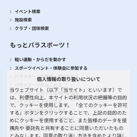
イベント検索
施設検索
クラブ・団体検索
もっとパラスポーツ！
軽い運動・からだを動かす
スポーツイベント・体験会に参加する
パラスポーツの競技・種目を知る
個人情報の取り扱いについて
パラスポーツをはじめる
当ウェブサイト（以下「当サイト」といいます）で
パラスポーツができる場所を探す
は、利便性向上、本サイトの利用状況の把握等の目的
パラアスリートを目指す
で、クッキーを使用します。 「全てのクッキーを許可
パラスポーツの大会に出る
する」ボタンをクリックすることで、上記の目的のた
パラスポーツをみる・応援する
めにクッキーを使用すること、また皆様のデータを提
パラスポーツを支える・関わる
携先や 委託先と共有することに同意いただいたもの
とみなします。同意の取り消し方法を含めたより詳し