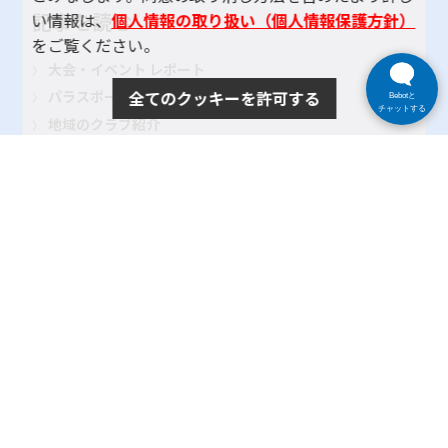
記事を読む
い情報は、
個人情報の取り扱い（個人情報保護方針）
をご覧ください。
大会・イベント レポート
全てのクッキーを許可する
パラスポーツインタビュー
Bebotと
チャットする
地域のクラブ紹介
TOKYOパラスポーツ・ナビとは
よくある質問
サイトポリシー
プライバシーポリシー
リンク
サイトマップ
お問い合わせ
SNSアカウントポリシー
使い方ヘルプ