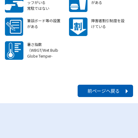
ッフがいる
がある
常駐ではない
筆談ボード等の設置
障害者割引制度を設
がある
けている
暑さ指数
（WBGT/Wet Bulb
Globe Temper-
ature）等を掲示して
いる
前ページへ戻る