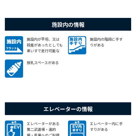
施設内の情報
施設内が平坦、又は
施設内の階段に手す
段差があったとしても
りがある
車いすで走行可能な
スロープやエレベータ
ー等がある
授乳スペースがある
近的場・茶室には、
スロープを設置してい
ない段差があり人的
支援が必要となりま
す。また、第二武道
場・遠的場・茶室へ
のご利用にはエレベ
エレベーターの情報
ーターがございませ
ん。
エレベーターがある
エレベーター内に手
第二武道場・遠的
すりがある
場・茶室へのご利用