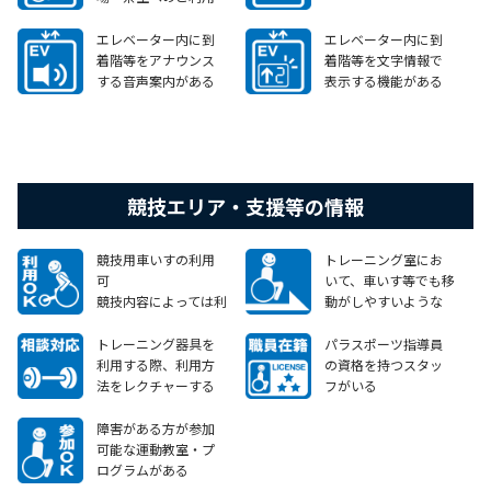
にはエレベーターが
ございません。
エレベーター内に到
エレベーター内に到
着階等をアナウンス
着階等を文字情報で
する音声案内がある
表示する機能がある
競技エリア・支援等の情報
競技用車いすの利用
トレーニング室にお
可
いて、車いす等でも移
競技内容によっては利
動がしやすいような
用をご遠慮いただく
動線が確保されてい
場合がございます。事
る
トレーニング器具を
パラスポーツ指導員
前にご相談くださ
利用する際、利用方
の資格を持つスタッ
い。
法をレクチャーする
フがいる
など、障害のある方か
常駐ではない
らのニーズに対して相
障害がある方が参加
談等に応じることが
可能な運動教室・プ
できる
ログラムがある