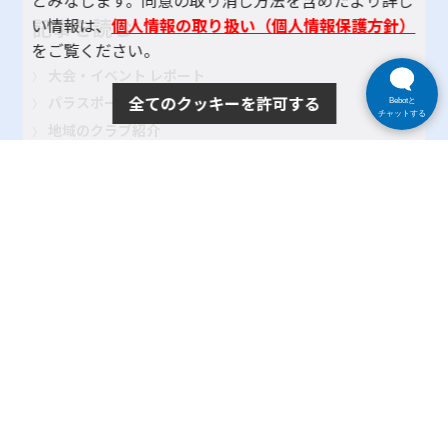
とみなします。同意の取り消し方法を含めたより詳し
記事を読む
い情報は、
個人情報の取り扱い（個人情報保護方針）
をご覧ください。
大会・イベント レポート
全てのクッキーを許可する
パラスポーツインタビュー
Bebotと
チャットする
地域のクラブ紹介
TOKYOパラスポーツ・ナビとは
よくある質問
サイトポリシー
プライバシーポリシー
リンク
サイトマップ
お問い合わせ
SNSアカウントポリシー
使い方ヘルプ