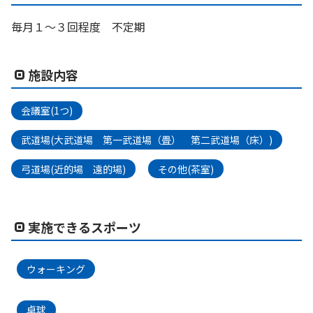
毎月１～３回程度 不定期
施設内容
会議室(1つ)
武道場(大武道場 第一武道場（畳） 第二武道場（床）)
弓道場(近的場 遠的場)
その他(茶室)
実施できるスポーツ
ウォーキング
卓球