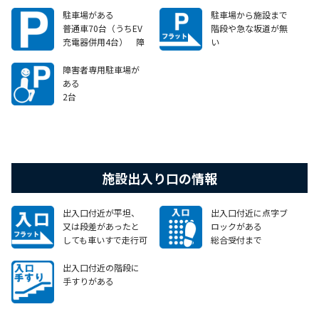
駐車場がある
駐車場から施設まで
普通車70台（うちEV
階段や急な坂道が無
充電器併用4台） 障
い
害者専用2台 屋内駐
駐車場（地下）から
車場のため車高2.6M
建物に入る際にイン
障害者専用駐車場が
以下
ターホンで連絡し開
ある
錠する形式
2台
施設出入り口の情報
出入口付近が平坦、
出入口付近に点字ブ
又は段差があったと
ロックがある
しても車いすで走行可
総合受付まで
能なスロープがある
出入口付近の階段に
手すりがある