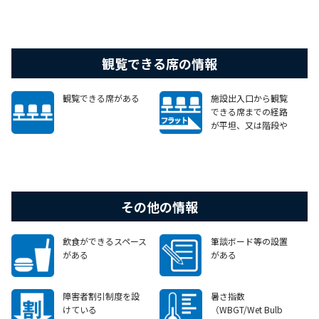
観覧できる席の情報
観覧できる席がある
施設出入口から観覧
できる席までの経路
が平坦、又は階段や
段差がある場合で
も、車いすで移動可
能なエレベーターや
スロープ等がある
その他の情報
飲食ができるスペース
筆談ボード等の設置
がある
がある
障害者割引制度を設
暑さ指数
けている
（WBGT/Wet Bulb