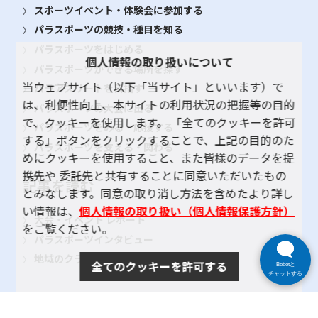
スポーツイベント・体験会に参加する
パラスポーツの競技・種目を知る
パラスポーツをはじめる
個人情報の取り扱いについて
パラスポーツができる場所を探す
当ウェブサイト（以下「当サイト」といいます）で
パラアスリートを目指す
は、利便性向上、本サイトの利用状況の把握等の目的
パラスポーツの大会に出る
で、クッキーを使用します。 「全てのクッキーを許可
パラスポーツをみる・応援する
する」ボタンをクリックすることで、上記の目的のた
パラスポーツを支える・関わる
めにクッキーを使用すること、また皆様のデータを提
携先や 委託先と共有することに同意いただいたもの
記事を読む
とみなします。同意の取り消し方法を含めたより詳し
い情報は、
個人情報の取り扱い（個人情報保護方針）
大会・イベント レポート
をご覧ください。
パラスポーツインタビュー
地域のクラブ紹介
全てのクッキーを許可する
Bebotと
チャットする
TOKYOパラスポーツ・ナビとは
よくある質問