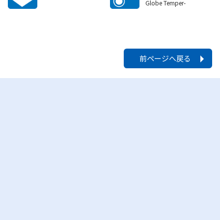
Globe Temper-
ature）等を掲示して
いる
前ページへ戻る