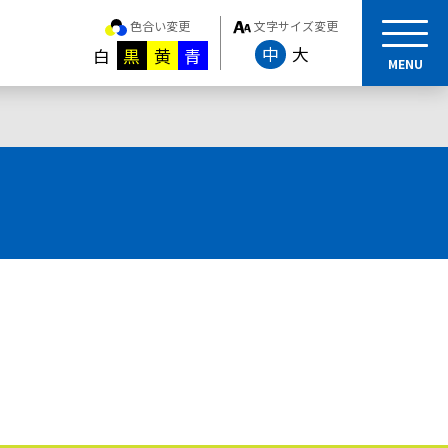
色合い変更
文字サイズ変更
中
大
白
黒
黄
青
MENU