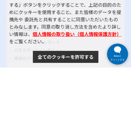
する」ボタンをクリックすることで、上記の目的のた
パラスポーツをみる・応援する
めにクッキーを使用すること、また皆様のデータを提
パラスポーツを支える・関わる
携先や 委託先と共有することに同意いただいたもの
とみなします。同意の取り消し方法を含めたより詳し
記事を読む
い情報は、
個人情報の取り扱い（個人情報保護方針）
をご覧ください。
大会・イベント レポート
パラスポーツインタビュー
全てのクッキーを許可する
Bebotと
地域のクラブ紹介
チャットする
TOKYOパラスポーツ・ナビとは
よくある質問
サイトポリシー
プライバシーポリシー
リンク
サイトマップ
お問い合わせ
SNSアカウントポリシー