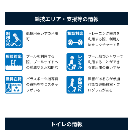
競技エリア・支援等の情報
競技用車いすの利用
トレーニング器具を
可
利用する際、利用方
法をレクチャーする
など、障害のある方か
らのニーズに対して相
プールを利用する
プール及びシャワーで
談等に応じることが
際、プールサイドへ
利用することができ
できる
の誘導や入水補助な
る貸出用の車いすが
ど、障害のある方から
ある
のニーズに対して相談
パラスポーツ指導員
障害がある方が参加
等に応じることがで
の資格を持つスタッ
可能な運動教室・プ
きる
フがいる
ログラムがある
トイレの情報