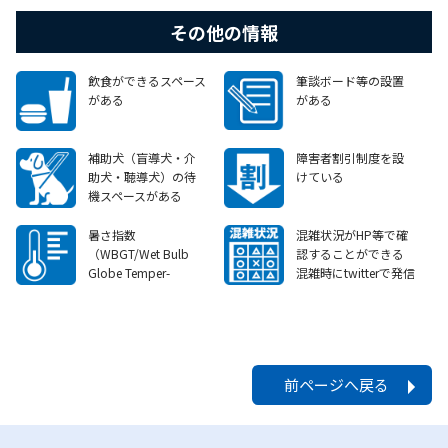
その他の情報
飲食ができるスペース
筆談ボード等の設置
がある
がある
補助犬（盲導犬・介
障害者割引制度を設
助犬・聴導犬）の待
けている
機スペースがある
お問合せ下さい
暑さ指数
混雑状況がHP等で確
（WBGT/Wet Bulb
認することができる
Globe Temper-
混雑時にtwitterで発信
ature）等を掲示して
いる
夏季
前ページへ戻る