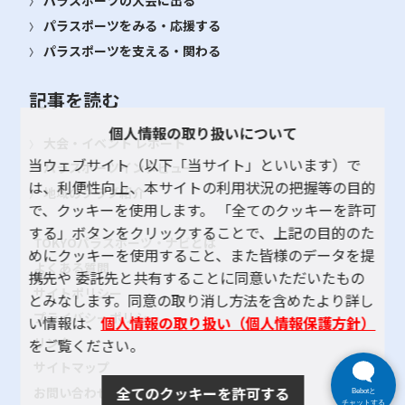
パラスポーツの大会に出る
パラスポーツをみる・応援する
パラスポーツを支える・関わる
記事を読む
個人情報の取り扱いについて
大会・イベント レポート
当ウェブサイト（以下「当サイト」といいます）で
パラスポーツインタビュー
は、利便性向上、本サイトの利用状況の把握等の目的
地域のクラブ紹介
で、クッキーを使用します。 「全てのクッキーを許可
する」ボタンをクリックすることで、上記の目的のた
TOKYOパラスポーツ・ナビとは
めにクッキーを使用すること、また皆様のデータを提
よくある質問
携先や 委託先と共有することに同意いただいたもの
サイトポリシー
とみなします。同意の取り消し方法を含めたより詳し
プライバシーポリシー
い情報は、
個人情報の取り扱い（個人情報保護方針）
リンク
をご覧ください。
サイトマップ
全てのクッキーを許可する
お問い合わせ
Bebotと
チャットする