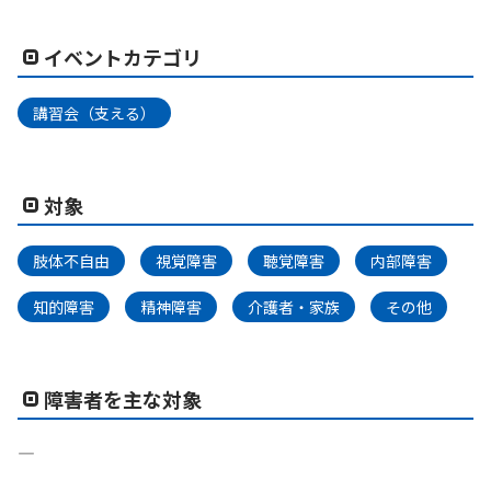
イベントカテゴリ
講習会（支える）
対象
肢体不自由
視覚障害
聴覚障害
内部障害
知的障害
精神障害
介護者・家族
その他
障害者を主な対象
―