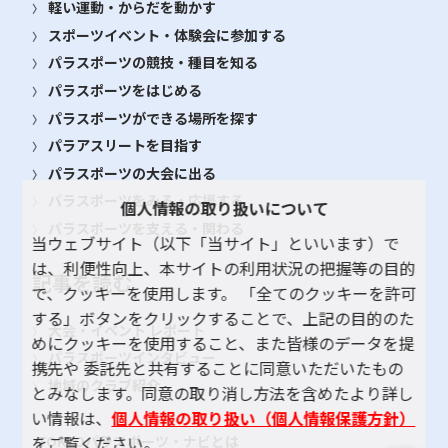
軽い運動・からだを動かす
スポーツイベント・体験会に参加する
パラスポーツの競技・種目を知る
パラスポーツをはじめる
パラスポーツができる場所を探す
パラアスリートを目指す
パラスポーツの大会に出る
パラスポーツをみる・応援する
個人情報の取り扱いについて
パラスポーツを支える・関わる
当ウェブサイト（以下「当サイト」といいます）で
は、利便性向上、本サイトの利用状況の把握等の目的
記事を読む
で、クッキーを使用します。 「全てのクッキーを許可
する」ボタンをクリックすることで、上記の目的のた
大会・イベント レポート
めにクッキーを使用すること、また皆様のデータを提
パラスポーツインタビュー
携先や 委託先と共有することに同意いただいたもの
地域のクラブ紹介
とみなします。同意の取り消し方法を含めたより詳し
い情報は、
個人情報の取り扱い（個人情報保護方針）
TOKYOパラスポーツ・ナビとは
をご覧ください。