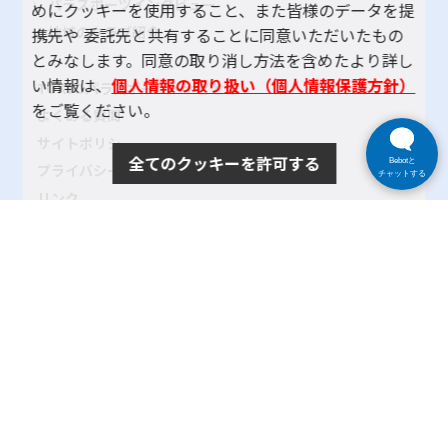
パラスポーツインタビュー
めにクッキーを使用すること、また皆様のデータを提
地域のクラブ紹介
携先や 委託先と共有することに同意いただいたもの
とみなします。同意の取り消し方法を含めたより詳し
い情報は、
個人情報の取り扱い（個人情報保護方針）
TOKYOパラスポーツ・ナビとは
をご覧ください。
よくある質問
サイトポリシー
全てのクッキーを許可する
Bebotと
プライバシーポリシー
チャットする
リンク
サイトマップ
お問い合わせ
SNSアカウントポリシー
使い方ヘルプ