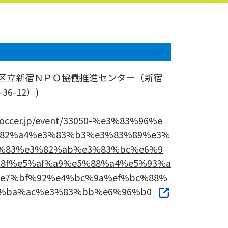
宿区立新宿ＮＰＯ協働推進センター（新宿
6-12）)
soccer.jp/event/33050-%e3%83%96%e
82%a4%e3%83%b3%e3%83%89%e3%
%83%e3%82%ab%e3%83%bc%e6%9
8f%e5%af%a9%e5%88%a4%e5%93%a
e7%bf%92%e4%bc%9a%ef%bc%88%
%ba%ac%e3%83%bb%e6%96%b0