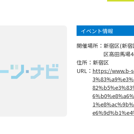
イベント情報
開催場所：
新宿区(新
区高田馬場4-3
住所：
新宿区
URL：
https://www.b-
3%83%a9%e3%
82%b5%e3%83
6%b0%e8%a6%
1%e8%ac%9b%
e6%9d%b1%e4