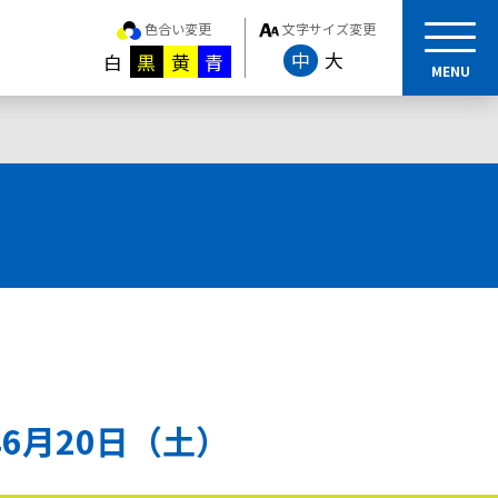
色合い変更
文字サイズ変更
中
大
白
黒
黄
青
MENU
6月20日（土）