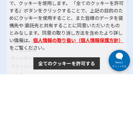
で、クッキーを使用します。 「全てのクッキーを許可
大会・イベント レポート
する」ボタンをクリックすることで、上記の目的のた
パラスポーツインタビュー
めにクッキーを使用すること、また皆様のデータを提
携先や 委託先と共有することに同意いただいたもの
地域のクラブ紹介
とみなします。同意の取り消し方法を含めたより詳し
い情報は、
個人情報の取り扱い（個人情報保護方針）
TOKYOパラスポーツ・ナビとは
をご覧ください。
よくある質問
サイトポリシー
全てのクッキーを許可する
Bebotと
プライバシーポリシー
チャットする
リンク
サイトマップ
お問い合わせ
SNSアカウントポリシー
使い方ヘルプ