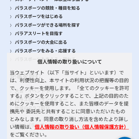
パラスポーツの競技・種目を知る
パラスポーツをはじめる
パラスポーツができる場所を探す
パラアスリートを目指す
パラスポーツの大会に出る
パラスポーツをみる・応援する
パラスポーツを支える・関わる
個人情報の取り扱いについて
当ウェブサイト（以下「当サイト」といいます）で
記事を読む
は、利便性向上、本サイトの利用状況の把握等の目的
で、クッキーを使用します。 「全てのクッキーを許可
大会・イベント レポート
する」ボタンをクリックすることで、上記の目的のた
パラスポーツインタビュー
めにクッキーを使用すること、また皆様のデータを提
地域のクラブ紹介
携先や 委託先と共有することに同意いただいたもの
とみなします。同意の取り消し方法を含めたより詳し
TOKYOパラスポーツ・ナビとは
い情報は、
個人情報の取り扱い（個人情報保護方針）
よくある質問
をご覧ください。