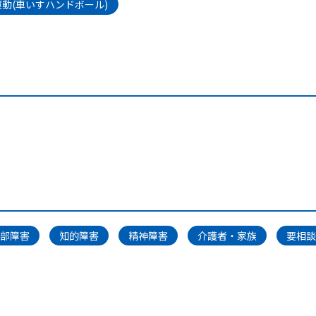
動(車いすハンドボール)
部障害
知的障害
精神障害
介護者・家族
要相談