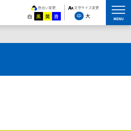
色合い変更
文字サイズ変更
中
大
白
黒
黄
青
MENU