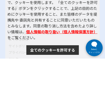
で、クッキーを使用します。 「全てのクッキーを許可
大会・イベント レポート
する」ボタンをクリックすることで、上記の目的のた
パラスポーツインタビュー
めにクッキーを使用すること、また皆様のデータを提
携先や 委託先と共有することに同意いただいたもの
地域のクラブ紹介
とみなします。同意の取り消し方法を含めたより詳し
い情報は、
個人情報の取り扱い（個人情報保護方針）
TOKYOパラスポーツ・ナビとは
をご覧ください。
よくある質問
サイトポリシー
全てのクッキーを許可する
Bebotと
プライバシーポリシー
チャットする
リンク
サイトマップ
お問い合わせ
SNSアカウントポリシー
使い方ヘルプ