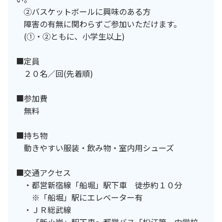
②バスケットボールに興味のある方
障害の有無に関わらずご参加いただけます。
(①・②ともに、小学生以上)
■定員
２０名／回(先着順)
■参加費
無料
■持ち物
動きやすい服装・飲み物・室内用シューズ
■交通アクセス
・都営新宿線「船堀」駅下車 徒歩約１０分
※「船堀」駅にエレベーター有
・ＪＲ総武線
「新小岩」駅下車～都営バス「松江第一中学校