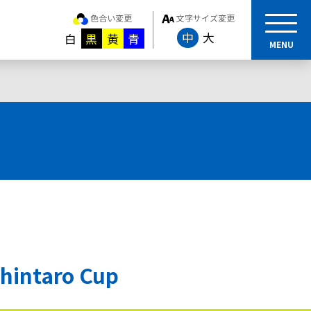
色合い変更
文字サイズ変更
中
大
白
黒
黄
青
MENU
taro Cup