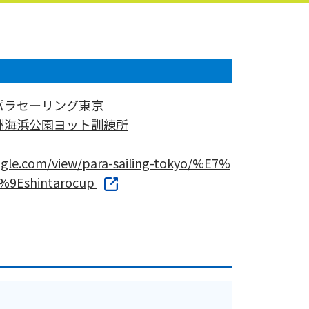
パラセーリング東京
洲海浜公園ヨット訓練所
oogle.com/view/para-sailing-tokyo/%E7%
9Eshintarocup