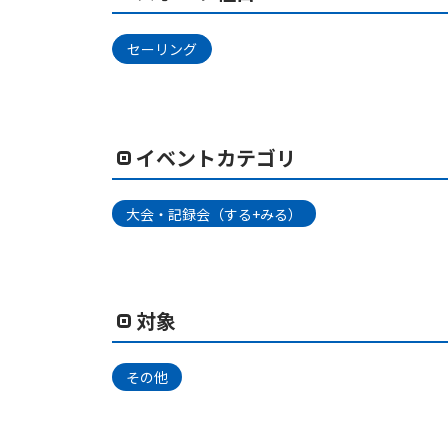
セーリング
イベントカテゴリ
大会・記録会（する+みる）
対象
その他