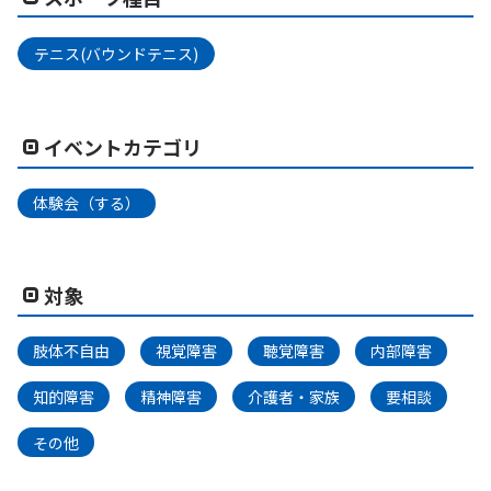
テニス(バウンドテニス)
イベントカテゴリ
体験会（する）
対象
肢体不自由
視覚障害
聴覚障害
内部障害
知的障害
精神障害
介護者・家族
要相談
その他