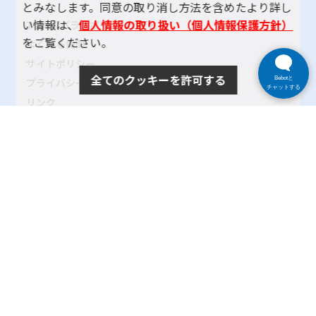
とみなします。同意の取り消し方法を含めたより詳し
い情報は、
個人情報の取り扱い（個人情報保護方針）
TOKYOパラスポーツ・ナビとは
をご覧ください。
よくある質問
サイトポリシー
全てのクッキーを許可する
Bebotと
プライバシーポリシー
チャットする
リンク
サイトマップ
お問い合わせ
SNSアカウントポリシー
使い方ヘルプ
Copyright© 2024 tokyo-parasports-navi. All rights reserved.