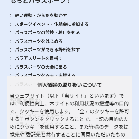
もっとパラスポーツ！
軽い運動・からだを動かす
スポーツイベント・体験会に参加する
パラスポーツの競技・種目を知る
パラスポーツをはじめる
パラスポーツができる場所を探す
パラアスリートを目指す
パラスポーツの大会に出る
パラスポーツをみる・応援する
パラスポーツを支える・関わる
個人情報の取り扱いについて
当ウェブサイト（以下「当サイト」といいます）で
記事を読む
は、利便性向上、本サイトの利用状況の把握等の目的
で、クッキーを使用します。 「全てのクッキーを許可
大会・イベント レポート
する」ボタンをクリックすることで、上記の目的のた
パラスポーツインタビュー
めにクッキーを使用すること、また皆様のデータを提
地域のクラブ紹介
携先や 委託先と共有することに同意いただいたもの